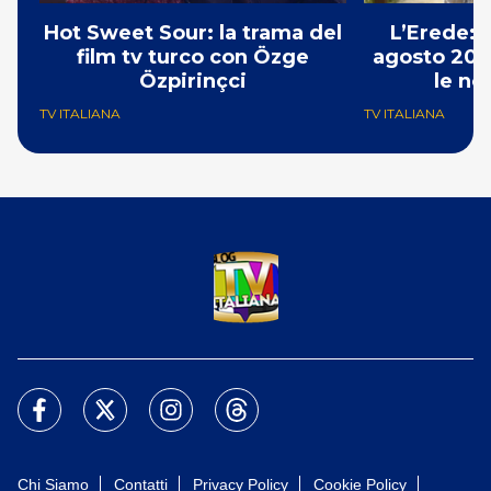
Hot Sweet Sour: la trama del
L’Erede: 
film tv turco con Özge
agosto 202
Özpirinçci
le no
TV ITALIANA
TV ITALIANA
Chi Siamo
Contatti
Privacy Policy
Cookie Policy