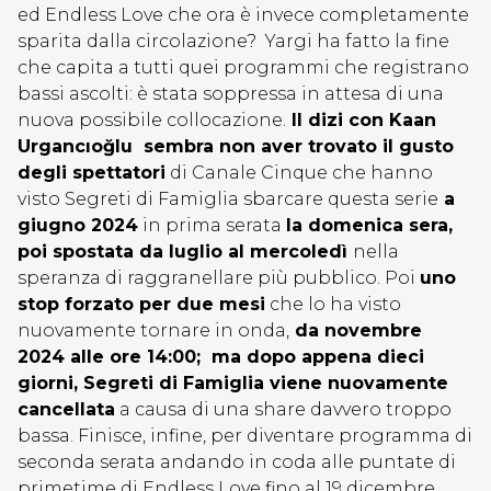
ed Endless Love che ora è invece completamente
sparita dalla circolazione? Yargi ha fatto la fine
che capita a tutti quei programmi che registrano
bassi ascolti: è stata soppressa in attesa di una
nuova possibile collocazione.
Il dizi con Kaan
Urgancıoğlu sembra non aver trovato il gusto
degli spettatori
di Canale Cinque che hanno
visto Segreti di Famiglia sbarcare questa serie
a
giugno 2024
in prima serata
la domenica sera,
poi spostata da luglio al mercoledì
nella
speranza di raggranellare più pubblico. Poi
uno
stop forzato per due mesi
che lo ha visto
nuovamente tornare in onda,
da novembre
2024 alle ore 14:00; ma dopo appena dieci
giorni, Segreti di Famiglia viene nuovamente
cancellata
a causa di una share davvero troppo
bassa. Finisce, infine, per diventare programma di
seconda serata andando in coda alle puntate di
primetime di Endless Love fino al 19 dicembre