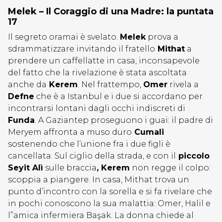
Melek – Il Coraggio di una Madre: la puntata
17
Il segreto oramai è svelato.
Melek
prova a
sdrammatizzare invitando il fratello
Mithat
a
prendere un caffellatte in casa, inconsapevole
del fatto che la rivelazione è stata ascoltata
anche da
Kerem
. Nel frattempo,
Omer
rivela a
Defne
che è a Istanbul e i due si accordano per
incontrarsi lontani dagli occhi indiscreti di
Funda
. A Gaziantep proseguono i guai: il padre di
Meryem affronta a muso duro
Cumali
sostenendo che l’unione fra i due figli è
cancellata. Sul ciglio della strada, e con il
piccolo
Seyit Alì
sulle braccia
, Kerem
non regge il colpo:
scoppia a piangere. In casa, Mithat trova un
punto d’incontro con la sorella e si fa rivelare che
in pochi conoscono la sua malattia: Omer, Halil e
l”amica infermiera Başak. La donna chiede al