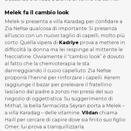
Melek fa il cambio look
Melek si presenta a villa Karadag per confidare a
Zia Nefise qualcosa di importante. Si presenza
all’uscio con un nuovo taglio di capelli, molto più
corto. Quella vipera di
Kadriye
prova a mettere in
difficoltà la donna ma lei respinge al mittente le
frecciatine. Ovviamente il “cambio look” è dovuto
al fatto che la chemioterapia le sta
danneggiando il cuoio capelluto. Zia Nefise
proporrà l’henné per rinforzare i capelli. Kerem
raggiunge il bazar per prelevare il fratellino
lasciano dal padre a zonzo nei pressi del suo
negozio di oggettistica. Su suggerimento di
Mithat, la bella farmacista Seyran porta a Melek –
a villa Karadag – delle vitamine.
Vildan
chiama
Haill per cercare di capire dove sia finito suo figlio
Omer; lui prova a tranquillizzarla.