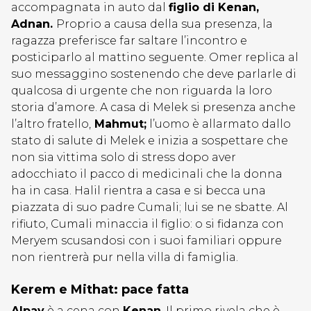
accompagnata in auto dal
figlio di Kenan,
Adnan.
Proprio a causa della sua presenza, la
ragazza preferisce far saltare l’incontro e
posticiparlo al mattino seguente. Omer replica al
suo messaggino sostenendo che deve parlarle di
qualcosa di urgente che non riguarda la loro
storia d’amore. A casa di Melek si presenza anche
l’altro fratello,
Mahmut;
l’uomo è allarmato dallo
stato di salute di Melek e inizia a sospettare che
non sia vittima solo di stress dopo aver
adocchiato il pacco di medicinali che la donna
ha in casa. Halil rientra a casa e si becca una
piazzata di suo padre Cumali; lui se ne sbatte. Al
rifiuto, Cumali minaccia il figlio: o si fidanza con
Meryem scusandosi con i suoi familiari oppure
non rientrerà pur nella villa di famiglia.
Kerem e Mithat: pace fatta
Alpay
è a cena con
Kenan
. Il primo rivela che è