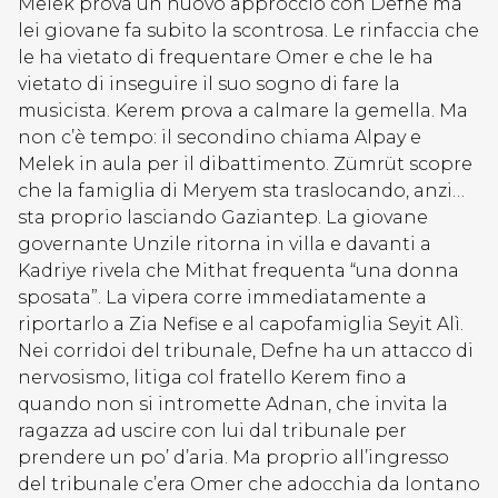
Melek prova un nuovo approccio con Defne ma
lei giovane fa subito la scontrosa. Le rinfaccia che
le ha vietato di frequentare Omer e che le ha
vietato di inseguire il suo sogno di fare la
musicista. Kerem prova a calmare la gemella. Ma
non c’è tempo: il secondino chiama Alpay e
Melek in aula per il dibattimento.
Zümrüt
scopre
che la famiglia di Meryem sta traslocando, anzi…
sta proprio lasciando Gaziantep. La giovane
governante Unzile ritorna in villa e davanti a
Kadriye rivela che Mithat frequenta “una donna
sposata”. La vipera corre immediatamente a
riportarlo a Zia Nefise e al capofamiglia Seyit Alì.
Nei corridoi del tribunale, Defne ha un attacco di
nervosismo, litiga col fratello Kerem fino a
quando non si intromette Adnan, che invita la
ragazza ad uscire con lui dal tribunale per
prendere un po’ d’aria. Ma proprio all’ingresso
del tribunale c’era Omer che adocchia da lontano