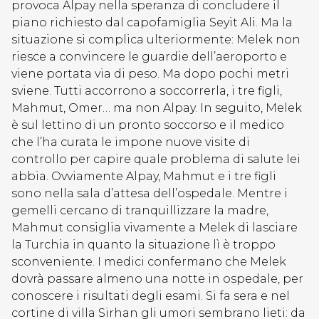
provoca Alpay nella speranza di concludere il
piano richiesto dal capofamiglia Seyit Ali. Ma la
situazione si complica ulteriormente: Melek non
riesce a convincere le guardie dell’aeroporto e
viene portata via di peso. Ma dopo pochi metri
sviene. Tutti accorrono a soccorrerla, i tre figli,
Mahmut, Omer… ma non Alpay. In seguito, Melek
è sul lettino di un pronto soccorso e il medico
che l’ha curata le impone nuove visite di
controllo per capire quale problema di salute lei
abbia. Ovviamente Alpay, Mahmut e i tre figli
sono nella sala d’attesa dell’ospedale. Mentre i
gemelli cercano di tranquillizzare la madre,
Mahmut consiglia vivamente a Melek di lasciare
la Turchia in quanto la situazione lì è troppo
sconveniente. I medici confermano che Melek
dovrà passare almeno una notte in ospedale, per
conoscere i risultati degli esami. Si fa sera e nel
cortine di villa Sirhan gli umori sembrano lieti: da