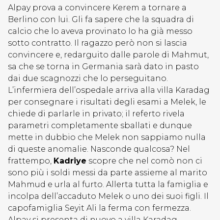
Alpay prova a convincere Kerem a tornare a
Berlino con lui. Gli fa sapere che la squadra di
calcio che lo aveva provinato lo ha già messo
sotto contratto. Il ragazzo però non si lascia
convincere e, redarguito dalle parole di Mahmut,
sa che se torna in Germania sarà dato in pasto
dai due scagnozzi che lo perseguitano.
L’infermiera dell’ospedale arriva alla villa Karadag
per consegnare i risultati degli esami a Melek, le
chiede di parlarle in privato; il referto rivela
parametri completamente sballati e dunque
mette in dubbio che Melek non sappiamo nulla
di queste anomalie. Nasconde qualcosa? Nel
frattempo,
Kadriye
scopre che nel comò non ci
sono più i soldi messi da parte assieme al marito
Mahmud e urla al furto. Allerta tutta la famiglia e
incolpa dell’accaduto Melek o uno dei suoi figli. Il
capofamiglia Seyit Ali la ferma con fermezza.
Alpay si presenta di nuovo a villa Karadag