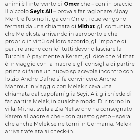
animi è l’intervento di
Omer
che – con in braccio
il piccolo
Seyit Ali
– prova a far ragionare Alpay.
Mentre l’uomo litiga con Omer, i due vengono
fermati da una chiamata di
Mithat
: gli comunica
che Melek sta arrivando in aeroporto e che
proprio in virtù del loro accordo, gli impone di
partire anche con lei; tutti devono lasciare la
Turchia. Alpay mente a Kerem, gli dice che Mithat
è in viaggio con la madre e gli consiglia di partire
prima di farne un nuovo spiacevole incontro con
lo zio. Anche Dafne si fa convincere. Anche
Mahmut in viaggio con Melek riceva una
chiamata dal capofamiglia Seyit Ali: gli chiede di
far partire Melek, in qualche modo. Di ritorno in
villa, Mithat svela a Zia Nefise che ha consegnato
Kerem al padre e che – con questo gesto – spera
che anche Melek se ne torni in Germania. Melek
arriva trafelata ai check-in…