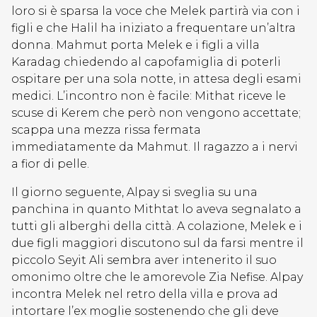
loro si è sparsa la voce che Melek partirà via con i
figli e che Halil ha iniziato a frequentare un’altra
donna. Mahmut porta Melek e i figli a villa
Karadag chiedendo al capofamiglia di poterli
ospitare per una sola notte, in attesa degli esami
medici. L’incontro non è facile: Mithat riceve le
scuse di Kerem che però non vengono accettate;
scappa una mezza rissa fermata
immediatamente da Mahmut. Il ragazzo a i nervi
a fior di pelle.
Il giorno seguente, Alpay si sveglia su una
panchina in quanto Mithtat lo aveva segnalato a
tutti gli alberghi della città. A colazione, Melek e i
due figli maggiori discutono sul da farsi mentre il
piccolo Seyit Ali sembra aver intenerito il suo
omonimo oltre che le amorevole Zia Nefise. Alpay
incontra Melek nel retro della villa e prova ad
intortare l’ex moglie sostenendo che gli deve