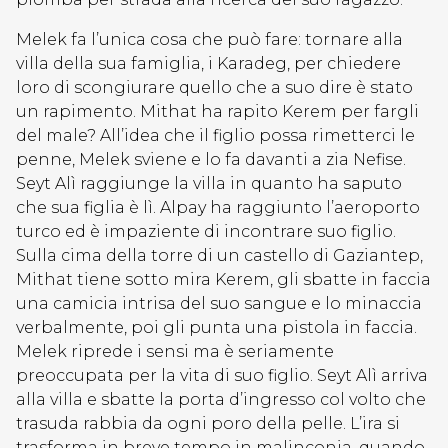
Melek fa l’unica cosa che può fare: tornare alla
villa della sua famiglia, i Karadeg, per chiedere
loro di scongiurare quello che a suo dire è stato
un rapimento. Mithat ha rapito Kerem per fargli
del male? All’idea che il figlio possa rimetterci le
penne, Melek sviene e lo fa davanti a zia Nefise.
Seyt Alì raggiunge la villa in quanto ha saputo
che sua figlia è lì. Alpay ha raggiunto l’aeroporto
turco ed è impaziente di incontrare suo figlio.
Sulla cima della torre di un castello di Gaziantep,
Mithat tiene sotto mira Kerem, gli sbatte in faccia
una camicia intrisa del suo sangue e lo minaccia
verbalmente, poi gli punta una pistola in faccia.
Melek riprede i sensi ma è seriamente
preoccupata per la vita di suo figlio. Seyt Alì arriva
alla villa e sbatte la porta d’ingresso col volto che
trasuda rabbia da ogni poro della pelle. L’ira si
trasforma in breve tempo in malinconia, quando