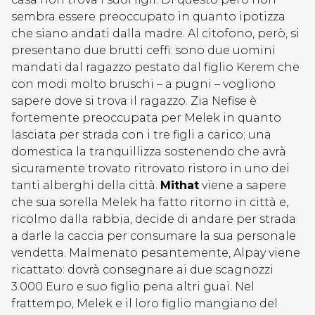
sembra essere preoccupato in quanto ipotizza
che siano andati dalla madre. Al citofono, però, si
presentano due brutti ceffi: sono due uomini
mandati dal ragazzo pestato dal figlio Kerem che
con modi molto bruschi – a pugni – vogliono
sapere dove si trova il ragazzo. Zia Nefise è
fortemente preoccupata per Melek in quanto
lasciata per strada con i tre figli a carico; una
domestica la tranquillizza sostenendo che avrà
sicuramente trovato ritrovato ristoro in uno dei
tanti alberghi della città.
Mithat
viene a sapere
che sua sorella Melek ha fatto ritorno in città e,
ricolmo dalla rabbia, decide di andare per strada
a darle la caccia per consumare la sua personale
vendetta. Malmenato pesantemente, Alpay viene
ricattato: dovrà consegnare ai due scagnozzi
3.000 Euro e suo figlio pena altri guai. Nel
frattempo, Melek e il loro figlio mangiano del