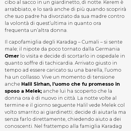
cibo al sacco in un giardinetto, di notte. Kerem è
arrabbiato, e lo sarà anche di più quando scoprirà
che suo padre ha divorziato da sua madre contro
la volontà di quest’ultima in quanto ora
frequenta un’altra donna.
Il capofamiglia degli Karadag – Cumali – si sente
male; il nipote da poco tornato dalla Germania
Omer
lo visita e decide di scortarlo in ospedale in
quanto soffre di tachicardia. Arrivato giusto in
tempo ad essere caricato su una barella, l’uomo
ha un collasso. Vive un momento di tensione
anche
Halil Sirhan, l’uomo che fu promesso in
sposo a Melek;
anche lui ha scoperto che la
donna ora è di nuovo in città. La notte volte al
termine e il giorno seguente Halil vede Melek col
volto smarrito ai giardinetti; decide di aiutarla ma
senza farlo direttamente, chiedendo aiuto a dei
conoscenti. Nel frattempo alla famiglia Karadag