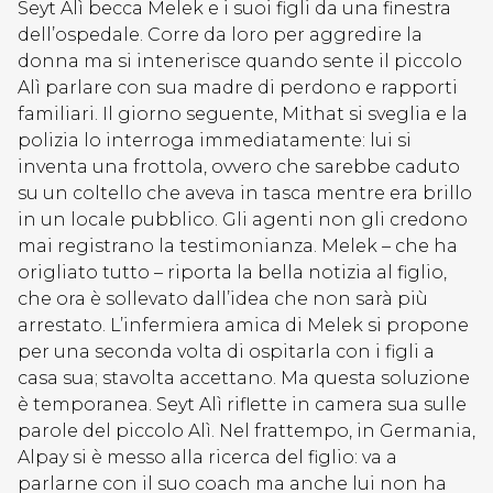
Seyt Alì becca Melek e i suoi figli da una finestra
dell’ospedale. Corre da loro per aggredire la
donna ma si intenerisce quando sente il piccolo
Alì parlare con sua madre di perdono e rapporti
familiari. Il giorno seguente, Mithat si sveglia e la
polizia lo interroga immediatamente: lui si
inventa una frottola, ovvero che sarebbe caduto
su un coltello che aveva in tasca mentre era brillo
in un locale pubblico. Gli agenti non gli credono
mai registrano la testimonianza. Melek – che ha
origliato tutto – riporta la bella notizia al figlio,
che ora è sollevato dall’idea che non sarà più
arrestato. L’infermiera amica di Melek si propone
per una seconda volta di ospitarla con i figli a
casa sua; stavolta accettano. Ma questa soluzione
è temporanea. Seyt Alì riflette in camera sua sulle
parole del piccolo Alì. Nel frattempo, in Germania,
Alpay si è messo alla ricerca del figlio: va a
parlarne con il suo coach ma anche lui non ha