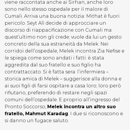
viene raccontata anche ai Sirhan, anche loro
sono nello stesso ospedale per il malore di
Cumali. Arriva una buona notizia: Mithat è fuori
pericolo. Seyt Alì decide di approcciare un
discorso di riappacificazione con Cumali ma
quest’ultimo non gli crede; vuole da lui un gesto
concreto della sua estraneità da Melek. Nei
corridoi dell’ospedale, Melek incontra Zia Nefise e
le spiega come sono andati i fatti: è stata
aggredita dal suo fratello e suo figlio ha
contrattaccato. Si è fatta sera: l’infermiera –
storica amica di Melek – suggerisce alla donna e
ai suoi figli di farsi ospitare a casa loro; loro però
rifiutano, preferendo di restare negli spazi
comuni dell’ospedale. E proprio all’ingresso del
Pronto Soccorso,
Melek incontra un altro suo
fratello, Mahmut Karadag
. I due si riconoscono e
si danno un fugace saluto.