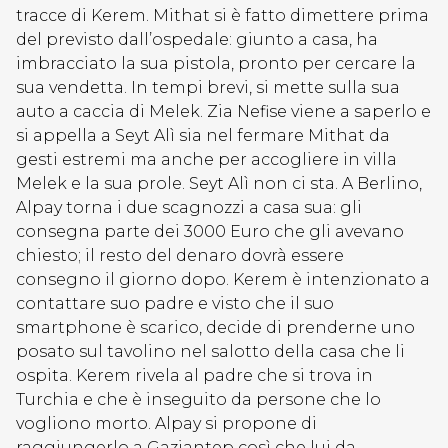
tracce di Kerem. Mithat si è fatto dimettere prima
del previsto dall’ospedale: giunto a casa, ha
imbracciato la sua pistola, pronto per cercare la
sua vendetta. In tempi brevi, si mette sulla sua
auto a caccia di Melek. Zia Nefise viene a saperlo e
si appella a Seyt Alì sia nel fermare Mithat da
gesti estremi ma anche per accogliere in villa
Melek e la sua prole. Seyt Alì non ci sta. A Berlino,
Alpay torna i due scagnozzi a casa sua: gli
consegna parte dei 3000 Euro che gli avevano
chiesto; il resto del denaro dovrà essere
consegno il giorno dopo. Kerem è intenzionato a
contattare suo padre e visto che il suo
smartphone è scarico, decide di prenderne uno
posato sul tavolino nel salotto della casa che li
ospita. Kerem rivela al padre che si trova in
Turchia e che è inseguito da persone che lo
vogliono morto. Alpay si propone di
raggiungerlo a Gaziantep così che lui da