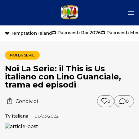
📺 Palinsesti Rai 2026
📺 Palinsesti Me
💔 Temptation Island
NOI LA SERIE
Noi La Serie: il This is Us
italiano con Lino Guanciale,
trama ed episodi
Condividi
0
0
Tv Italiana
06/03/2022