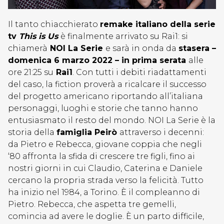
Il tanto chiacchierato
remake italiano della serie
tv
This is Us
è finalmente arrivato su Rai1: si
chiamerà
NOI La Serie
e sarà in onda da
stasera –
domenica 6 marzo 2022 – in prima serata
alle
ore 21:25 su
Rai1
. Con tutti i debiti riadattamenti
del caso, la fiction proverà a ricalcare il successo
del progetto americano riportando all’italiana
personaggi, luoghi e storie che tanno hanno
entusiasmato il resto del mondo. NOI La Serie è la
storia della
famiglia Peirò
attraverso i decenni:
da Pietro e Rebecca, giovane coppia che negli
‘80 affronta la sfida di crescere tre figli, fino ai
nostri giorni in cui Claudio, Caterina e Daniele
cercano la propria strada verso la felicità. Tutto
ha inizio nel 1984, a Torino. È il compleanno di
Pietro. Rebecca, che aspetta tre gemelli,
comincia ad avere le doglie. È un parto difficile,