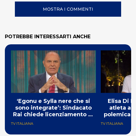
MOSTRA I COMMENTI
POTREBBE INTERESSARTI ANCHE
‘Egonu e Sylla nere che si
Elisa Di 
sono integrate’: Sindacato
atleta ar
Rai chiede licenziamento di
polemica do
Bruno Vespa
TV ITALIANA
TV ITALIANA