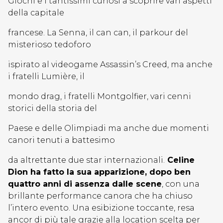
Giochi e i tantissimi curiosi a scoprire vari aspetti
della capitale
francese. La Senna, il can can, il parkour del
misterioso tedoforo
ispirato al videogame Assassin’s Creed, ma anche
i fratelli Lumière, il
mondo drag, i fratelli Montgolfier, vari cenni
storici della storia del
Paese e delle Olimpiadi ma anche due momenti
canori tenuti a battesimo
da altrettante due star internazionali.
Celine
Dion ha fatto la sua apparizione, dopo ben
quattro anni di assenza dalle scene
, con una
brillante performance canora che ha chiuso
l’intero evento. Una esibizione toccante, resa
ancor di più tale grazie alla location scelta per