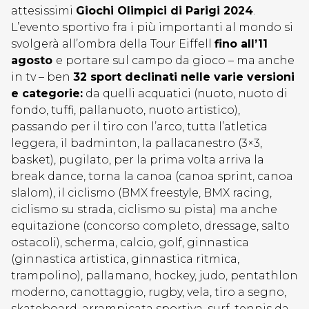
attesissimi
Giochi Olimpici di Parigi 2024
.
L’evento sportivo fra i più importanti al mondo si
svolgerà all’ombra della Tour Eiffell
fino all’11
agosto
e portare sul campo da gioco – ma anche
in tv – ben
32 sport declinati nelle varie versioni
e categorie:
da quelli acquatici (nuoto, nuoto di
fondo, tuffi, pallanuoto, nuoto artistico),
passando per il tiro con l’arco, tutta l’atletica
leggera, il badminton, la pallacanestro (3×3,
basket), pugilato, per la prima volta arriva la
break dance, torna la canoa (canoa sprint, canoa
slalom), il ciclismo (BMX freestyle, BMX racing,
ciclismo su strada, ciclismo su pista) ma anche
equitazione (concorso completo, dressage, salto
ostacoli), scherma, calcio, golf, ginnastica
(ginnastica artistica, ginnastica ritmica,
trampolino), pallamano, hockey, judo, pentathlon
moderno, canottaggio, rugby, vela, tiro a segno,
skateboard, arrampicata sportiva, surf, tennis da