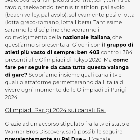
tavolo, taekwondo, tennis, triathlon, pallavolo
(beach volley, pallavolo), sollevamento pesi e lotta
(lotta greco-romano, lotta libera). Tantissime
saranno le discipline che vedranno il
coinvolgimento della
nazionale italiana
, che
quest’anno si presenta ai Giochi con
il gruppo di
atleti più vasto di sempre: ben 403
contro i 384
presenti alle Olimpiadi di Tokyo 2020. Ma
come
fare per seguire da casa tutta questa valanga
di gare?
Scopriamo insieme quali canali tv e
quali piattaforme permetteranno dall’Italia di
vivere ogni momento delle Olimpiadi di Parigi
2024.
Olimpiadi Parigi 2024 sui canali Rai
Grazie ad un accorso stipulato fra la tv di stato e
Warner Bros Discovery, sarà possibile seguire
prevalentemente su Rai Due
– il “canale