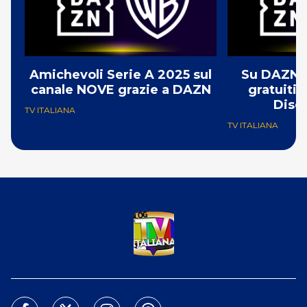
Amichevoli Serie A 2025 sul
Su DAZN ar
canale NOVE grazie a DAZN
gratuiti
Disco
TV ITALIANA
TV ITALIANA