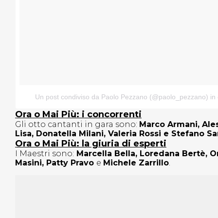
Un post condiviso da Paolo Pezzano (@paolo_pezzano)
in 
Ora o Mai Più: i concorrenti
Gli otto cantanti in gara sono:
Marco Armani, Ale
Lisa, Donatella Milani, Valeria Rossi e Stefano Sa
Ora o Mai Più: la giuria di esperti
I Maestri sono:
Marcella Bella, Loredana Bertè, Or
Masini, Patty Pravo
e
Michele Zarrillo
.