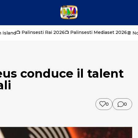
📺 Palinsesti Rai 2026
📺 Palinsesti Mediaset 2026
 Island
📆 N
us conduce il talent
li
0
0