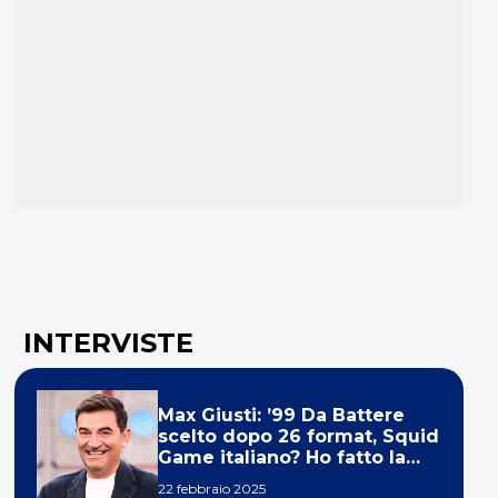
INTERVISTE
Max Giusti: ’99 Da Battere
scelto dopo 26 format, Squid
Game italiano? Ho fatto la
ola!’
22 febbraio 2025