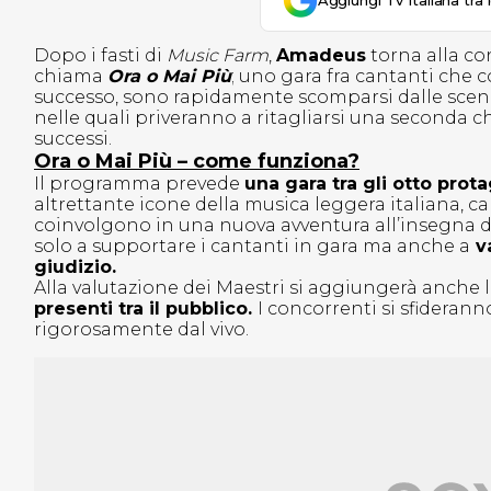
Aggiungi Tv Italiana tra 
Dopo i fasti di
Music Farm
,
Amadeus
torna alla co
chiama
Ora o Mai Più
; uno gara fra cantanti che 
successo, sono rapidamente scomparsi dalle scen
nelle quali priveranno a ritagliarsi una seconda ch
successi.
Ora o Mai Più – come funziona?
Il programma prevede
una gara tra gli otto prota
altrettante icone della musica leggera italiana, can
coinvolgono in una nuova avventura all’insegna de
solo a supportare i cantanti in gara ma anche a
va
giudizio.
Alla valutazione dei Maestri si aggiungerà anche 
presenti tra il pubblico.
I concorrenti si sfiderann
rigorosamente dal vivo.