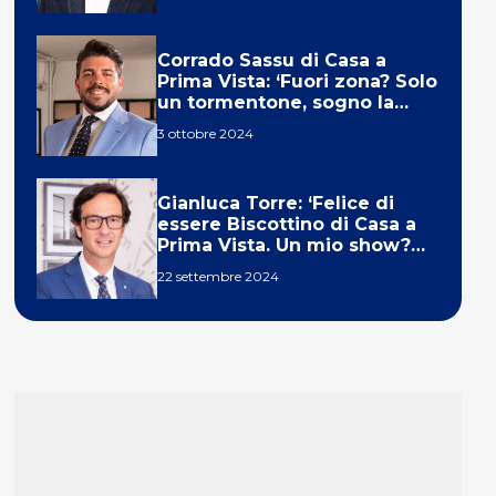
Corrado Sassu di Casa a
Prima Vista: ‘Fuori zona? Solo
un tormentone, sogno la
telecronaca di F1’
3 ottobre 2024
Gianluca Torre: ‘Felice di
essere Biscottino di Casa a
Prima Vista. Un mio show?
Un sogno’
22 settembre 2024