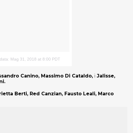
data: Mag 31, 2018 at 8:00 PDT
ssandro Canino, Massimo Di Cataldo,
i
Jalisse,
ni.
ietta Berti, Red Canzian, Fausto Leali, Marco