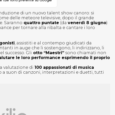
le tue fonti preferite su Google
nduzione di un nuovo talent show canoro: si
come delle meteore televisive, dopo il grande
e. Saranno
quattro puntate
(da
venerdì 8 giugno
)
ance per tornare alla ribalta e cantare i loro
gonisti
, assistiti e al contempo giudicati da
tanti in auge che li sostengono, li indirizzano, li
l successo. Gli
otto “Maestri”
sono chiamati non
lutare le loro performance esprimendo il proprio
la valutazione di
100 appassionati di musica
o a suon di canzoni, interpretazioni e duetti, tutti