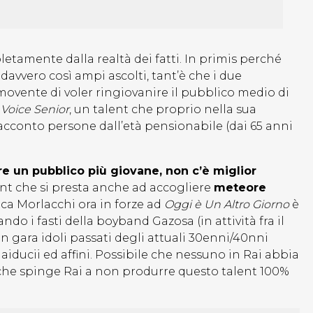
etamente dalla realtà dei fatti. In primis perché
avvero così ampi ascolti, tant’è che i due
movente di voler ringiovanire il pubblico medio di
 Voice Senior
, un talent che proprio nella sua
acconto persone dall’età pensionabile (dai 65 anni
e un pubblico più giovane, non c’è miglior
ent che si presta anche ad accogliere
meteore
ca Morlacchi ora in forze ad
Oggi è Un Altro Giorno
è
ndo i fasti della boyband Gazosa (in attività fra il
in gara idoli passati degli attuali 30enni/40nni
aiducii ed affini. Possibile che nessuno in Rai abbia
 che spinge Rai a non produrre questo talent 100%