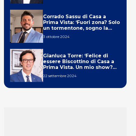
Corrado Sassu di Casa a
Prima Vista: ‘Fuori zona? Solo
un tormentone, sogno la
telecronaca di F1’
3 ottobre 2024
Gianluca Torre: ‘Felice di
essere Biscottino di Casa a
Prima Vista. Un mio show?
Un sogno’
22 settembre 2024