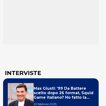
INTERVISTE
Max Giusti: ’99 Da Battere
scelto dopo 26 format, Squid
Game italiano? Ho fatto la
ola!’
22 febbraio 2025