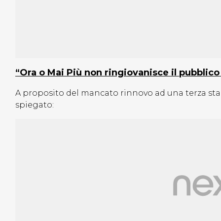
“Ora o Mai Più non ringiovanisce il pubblico 
A proposito del mancato rinnovo ad una terza stag
spiegato: