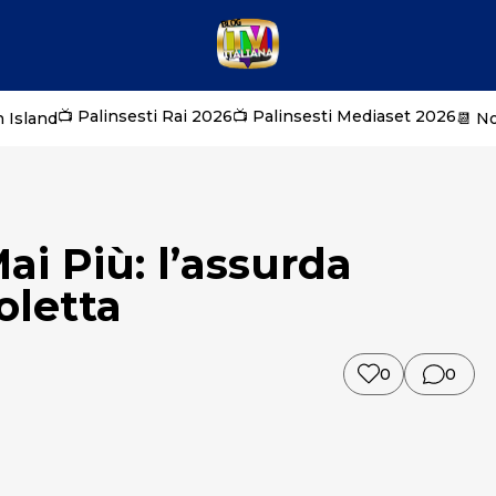
📺 Palinsesti Rai 2026
📺 Palinsesti Mediaset 2026
 Island
📆 N
ai Più: l’assurda
oletta
0
0