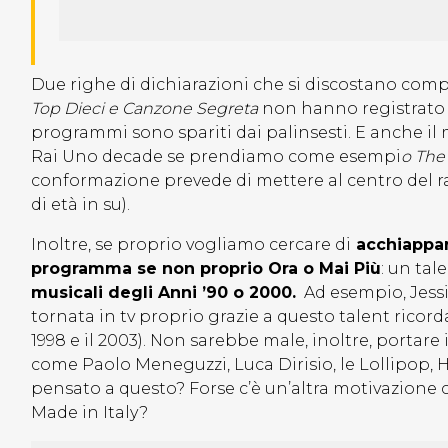
Due righe di dichiarazioni che si discostano compl
Top Dieci e Canzone Segreta
non hanno registrato d
programmi sono spariti dai palinsesti. E anche il 
Rai Uno decade se prendiamo come esempi
o The
conformazione prevede di mettere al centro del r
di età in su).
Inoltre, se proprio vogliamo cercare di
acchiappar
programma se non proprio Ora o Mai Più
: un tal
musicali degli Anni ’90 o 2000.
Ad esempio, Jessi
tornata in tv proprio grazie a questo talent ricorda
1998 e il 2003). Non sarebbe male, inoltre, portare 
come Paolo Meneguzzi, Luca Dirisio, le Lollipop, H
pensato a questo? Forse c’è un’altra motivazione
Made in Italy?