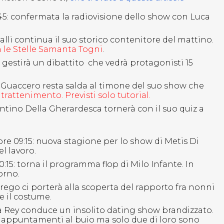
:45: confermata la radiovisione dello show con Luca
galli continua il suo storico contenitore del mattino.
n le Stelle Samanta Togni
.
te gestirà un dibattito che vedrà protagonisti 15
ca Guaccero resta salda al timone del suo show che
trattenimento. Previsti solo tutorial.
tantino Della Gherardesca tornerà con il suo quiz a
ore 09:15: nuova stagione per lo show di Metis Di
l lavoro.
10:15: torna il programma flop di Milo Infante. In
orno.
Perego ci porterà alla scoperta del rapporto fra nonni
 e il costume.
lina Rey conduce un insolito dating show brandizzato.
i appuntamenti al buio ma solo due di loro sono