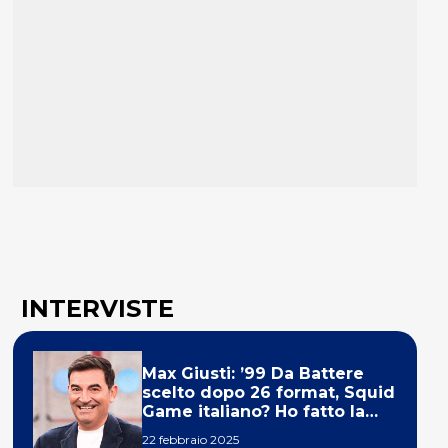
INTERVISTE
Max Giusti: ’99 Da Battere
scelto dopo 26 format, Squid
Game italiano? Ho fatto la
ola!’
22 febbraio 2025