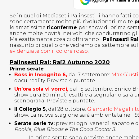
Aggiungi Tv Italiana tra 
Se in quel di Mediaset i Palinsesti li hanno fatti c
sono certamente molto più rivoluzionari: molte
p
le amatissime
riconferme
per show di prima serat
anche molte novità nei volti che condurranno gl
Ma esattamente cosa ci offriranno i
Palinsesti Ra
riassunto di quello che vedremo da settembre su
evidenziate con il colore rosso.
Palinsesti Rai: Rai2 Autunno 2020
Prime serate
Boss in Incognito 6,
dal 7 settembre:
Max Giusti
docu-reality. Previste 4 puntate.
Un’ora sola vi vorrei,
dal 15 settembre: Enrico B
show dura 60 minuti esatti e a segnalarlo sarà 
scenografia. Previste 5 puntate.
Il Collegio 5,
dal 28 ottobre.
Giancarlo Magalli t
show. La nuova stagione sarà ambientata nel 199
Serate serie tv:
previsti ogni venerdì, sabato e d
Rookie, Blue Bloods e The Good Doctor 3.
– In prima serata sono previste anche molte f