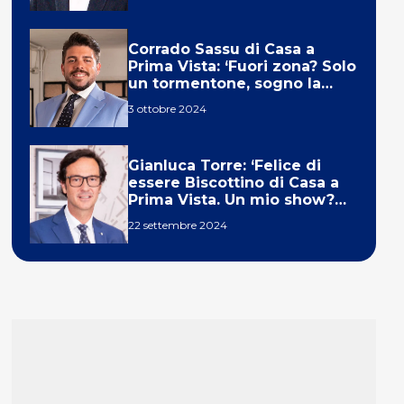
Corrado Sassu di Casa a
Prima Vista: ‘Fuori zona? Solo
un tormentone, sogno la
telecronaca di F1’
3 ottobre 2024
Gianluca Torre: ‘Felice di
essere Biscottino di Casa a
Prima Vista. Un mio show?
Un sogno’
22 settembre 2024