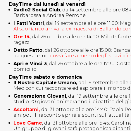
DayTime dal lunedì al venerdì
Radio2 Social Club
, da 14 settembre alle ore 08
Barbarossa e Andrea Perrone.
I Fatti Vostri
, dal 14 settembre alle ore 11:00: Ma
Al suo fianco arriva la ex maestra di Ballando co
Ore 14
, dal 26 ottobre alle ore 14:00: Milo Infan
ragazzi.
Detto Fatto,
dal 26 ottobre alle ore 15:00: Bian
da quest’anno
dovrà fare a meno degli spazi d’in
Apri e Vinci 3
,
dal 26 ottobre alle ore 17:30: Cos
domicilio.
DayTime sabato e domenica
Il Nostro Capitale Umano,
dal 19 settembre alle 
Meo con cui raccontare ed esplorare il mondo de
Generazione Giovani
, dal 19 settembre alle ore 
studio 20 giovani animeranno il dibattito del gi
Ascoltami,
dal 31 ottobre alle ore 14:40: Paola 
e nipoti. Il racconto aprirà a spunti sull’attualità
Love Game
, dal 31 ottobre alle ore 15:45: Caro
Un gruppo di giovani sarà protagonista di tant