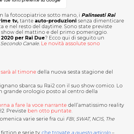
le tue fonti preferite su Google
on la fotocopiatrice sotto mano, i
Palinsesti Rai
rime tv,
tante
auto-produzioni
senza dimenticare
a e nel resto del daytime. Sono state previste
i show del mattino e del primo pomeriggio.
i 2020 per Rai Due
? Ecco qui di seguito un
l
Secondo Canale.
Le novità assolute sono
 sarà al timone
della nuova sesta stagione del
rignano sbarca su Rai2 con il suo show comico. Lo
un grande orologio posto al centro della
orna a fare la voce narrante
dell’amatissimo reality
2. Previste
ben otto puntate
.
omenica varie serie fra cui
FBI, SWAT, NCIS, The
iction e serie tv,
che trovate
a questo articolo
–