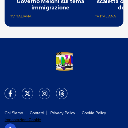
Governo Meloni sul tema
scaletta de
immigrazione
del
TV ITALIANA
TV ITALIANA
Chi Siamo
Contatti
Privacy Policy
Cookie Policy
Impostazioni Cookie