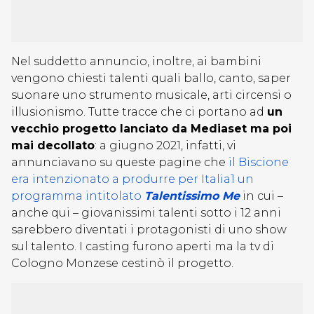
Nel suddetto annuncio, inoltre, ai bambini
vengono chiesti talenti quali ballo, canto, saper
suonare uno strumento musicale, arti circensi o
illusionismo. Tutte tracce che ci portano ad
un
vecchio progetto lanciato da Mediaset ma poi
mai decollato
: a giugno 2021, infatti, vi
annunciavano su queste pagine che
il Biscione
era intenzionato a produrre per Italia1 un
programma intitolato
Talentissimo Me
in cui –
anche qui – giovanissimi talenti sotto i 12 anni
sarebbero diventati i protagonisti di uno show
sul talento. I casting furono aperti ma la tv di
Cologno Monzese cestinò il progetto.