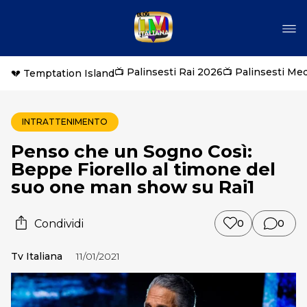
📺 Palinsesti Rai 2026
📺 Palinsesti Me
💔 Temptation Island
INTRATTENIMENTO
Penso che un Sogno Così:
Beppe Fiorello al timone del
suo one man show su Rai1
Condividi
0
0
Tv Italiana
11/01/2021