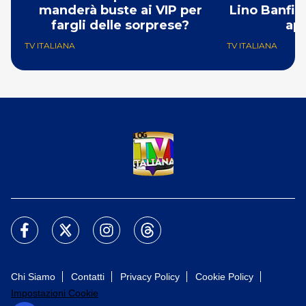
manderà buste ai VIP per
Lino Banfi fr
fargli delle sorprese?
apr
TV ITALIANA
TV ITALIANA
Chi Siamo
Contatti
Privacy Policy
Cookie Policy
Impostazioni Cookie