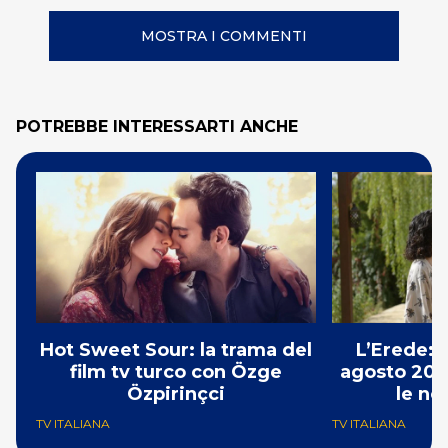
MOSTRA I COMMENTI
POTREBBE INTERESSARTI ANCHE
Hot Sweet Sour: la trama del
L’Erede: 
film tv turco con Özge
agosto 202
Özpirinçci
le no
TV ITALIANA
TV ITALIANA