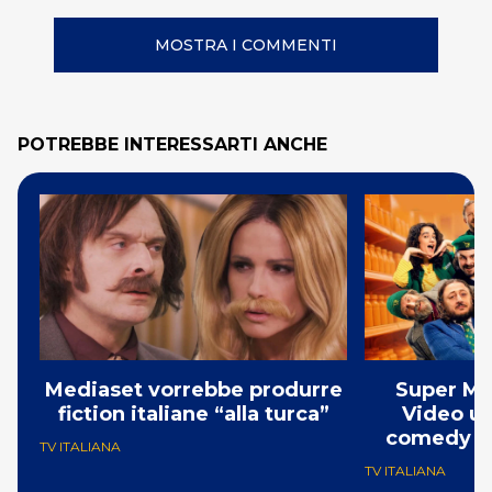
MOSTRA I COMMENTI
POTREBBE INTERESSARTI ANCHE
Mediaset vorrebbe produrre
Super Ma
fiction italiane “alla turca”
Video un
comedy co
TV ITALIANA
TV ITALIANA