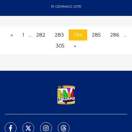
19 GENNAIO 2019
«
1
...
282
283
284
285
286
...
305
»