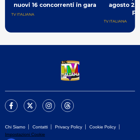
nuovi 16 concorrenti in gara
agosto 202
pe
TV ITALIANA
TV ITALIANA
Chi Siamo
Contatti
Privacy Policy
Cookie Policy
Impostazioni Cookie