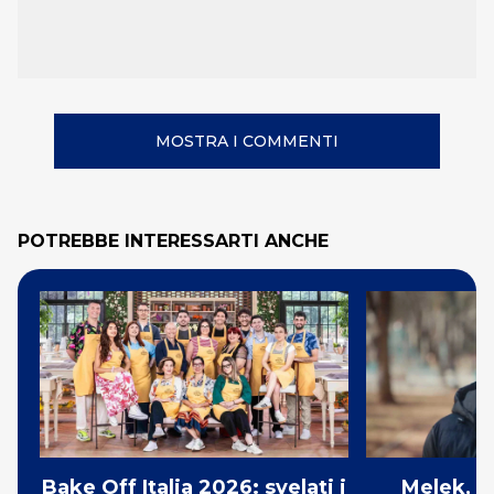
MOSTRA I COMMENTI
POTREBBE INTERESSARTI ANCHE
Bake Off Italia 2026: svelati i
Melek, a