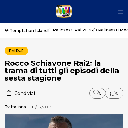
📺 Palinsesti Rai 2026
📺 Palinsesti Me
💔 Temptation Island
RAI DUE
Rocco Schiavone Rai2: la
trama di tutti gli episodi della
sesta stagione
Condividi
0
0
Tv Italiana
19/02/2025