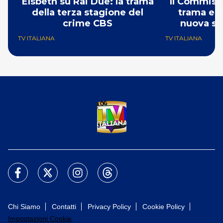
Elsbeth su Rai Due: la trama
Il Commissa
della terza stagione del
trama e g
crime CBS
nuova st
TV ITALIANA
TV ITALIANA
Chi Siamo
Contatti
Privacy Policy
Cookie Policy
Impostazioni Cookie