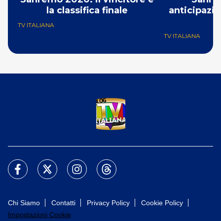
la classifica finale
anticipazio
f
TV ITALIANA
TV ITALIANA
Chi Siamo
Contatti
Privacy Policy
Cookie Policy
Impostazioni Cookie