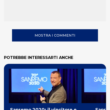
MOSTRA I COMMENTI
POTREBBE INTERESSARTI ANCHE
Sanremo 2020: il vincitore e
Sanre