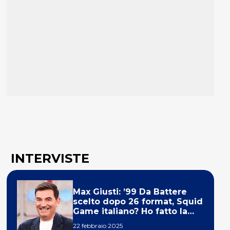
INTERVISTE
Max Giusti: ’99 Da Battere
scelto dopo 26 format, Squid
Game italiano? Ho fatto la
ola!’
22 febbraio 2025