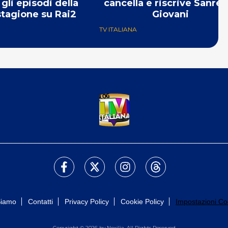
gli episodi della
cancella e riscrive Sanre
tagione su Rai2
Giovani
TV ITALIANA
Siamo
Contatti
Privacy Policy
Cookie Policy
Impostazioni Co
Copyright © 2026 by Nexilia. All Rights Reserved