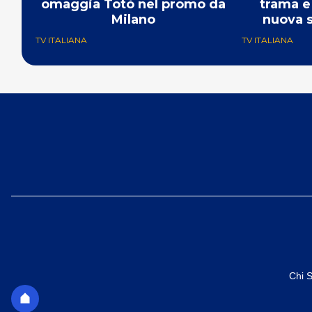
omaggia Totò nel promo da
trama e 
Milano
nuova s
TV ITALIANA
TV ITALIANA
Chi 