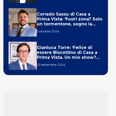
Corrado Sassu di Casa a
Prima Vista: ‘Fuori zona? Solo
un tormentone, sogno la
telecronaca di F1’
3 ottobre 2024
Gianluca Torre: ‘Felice di
essere Biscottino di Casa a
Prima Vista. Un mio show?
Un sogno’
22 settembre 2024