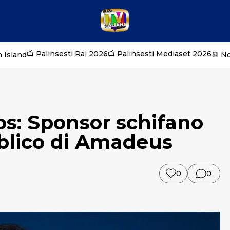
📺 Palinsesti Rai 2026
📺 Palinsesti Mediaset 2026
 Island
📆 N
s: Sponsor schifano
bblico di Amadeus
0
0