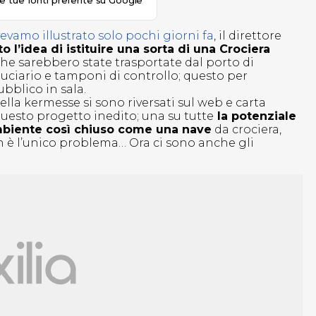
le tue fonti preferite su Google
evamo illustrato solo pochi giorni fa
, il direttore
’idea di istituire una sorta di una Crociera
he sarebbero state trasportate dal porto di
uciario e tamponi di controllo; questo per
bblico in sala.
della kermesse si sono riversati sul web e carta
questo progetto inedito; una su tutte
la potenziale
ambiente così chiuso come una nave
da crociera,
 è l’unico problema… Ora ci sono anche gli