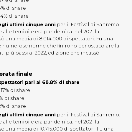
,57% di share
8% di share
44% di share
egli ultimi cinque anni
per il Festival di Sanremo.
e alle temibile era pandemica: nel 2021 la
ssò una media di
8.014.000 di spettatori. Fu una
le numerose norme che finirono per ostacolare la
ati più bassi al 2022, edizione che incassò
erata finale
spettatori pari al 68.8% di share
3.17% di share
6% di share
2% di share
egli ultimi cinque anni
per il Festival di Sanremo.
e alle temibile era pandemica: nel 2021 la
ssò una media di
10.715.000 di spettatori. Fu una