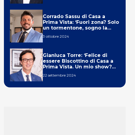
Corrado Sassu di Casa a
Prima Vista: ‘Fuori zona? Solo
un tormentone, sogno la
telecronaca di F1’
3 ottobre 2024
Gianluca Torre: ‘Felice di
essere Biscottino di Casa a
Prima Vista. Un mio show?
Un sogno’
22 settembre 2024