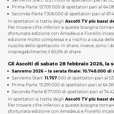
Sanremo Start: 12.279.000 di spettatori pari al 51
Prima Parte: 13.709.000 di spettatori pari al 64.0
Seconda Parte 7.306.000 di spettatori pari al 67.
In spettatori si tratta degli
Ascolti TV più bassi d
Per trovare cifre inferiori a queste bisogna tornar
sfortunata edizione con Amadeus e Fiorello inca
edizione molto complessa e a rischio a causa del
riuscita dello spettacolo. In share, invece, sono i d
inspiegabilmente il 60,5% di share.
Gli Ascolti di sabato 28 febbraio 2026, la s
Sanremo 2026 – la serata finale: 10.748.000 di 
Sanremo Start:
11.757
.000 di spettatori pari al 5
Prima Parte: 13.299.000 di spettatori pari al 64.3
Seconda Parte 8.77.000 di spettatori pari al 74.4
In spettatori si tratta degli
Ascolti TV più bassi d
Per trovare cifre inferiori a queste bisogna tornar
sfortunata edizione con Amadeus e Fiorello inca