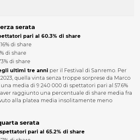
terza serata
ettatori pari al 60.3% di share
,16% di share
6% di share
73% di share
gli ultimi tre anni
per il Festival di Sanremo. Per
ne 2023, quella vinta senza troppe sorprese da Marco
ò una media di
9 240 000 di spettatori pari al 57.6%
l’aver raggiunto una percentuale di share media fra
dovuto alla platea media insolitamente meno
 quarta serata
spettatori pari al 65.2% di share