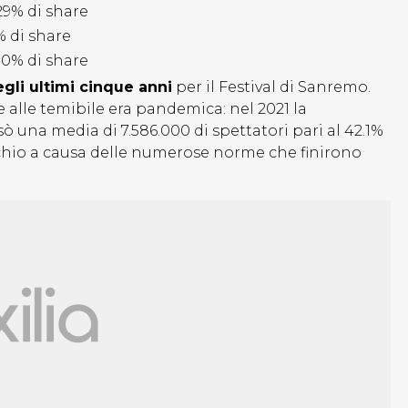
.29% di share
% di share
30% di share
egli ultimi cinque anni
per il Festival di Sanremo.
e alle temibile era pandemica: nel 2021 la
ssò una media di
7.586.000 di spettatori pari al 42.1%
schio a causa delle numerose norme che finirono