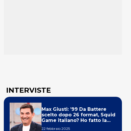
INTERVISTE
Max Giusti: ’99 Da Battere
scelto dopo 26 format, Squid
Game italiano? Ho fatto la
ola!’
22 febbraio 2025