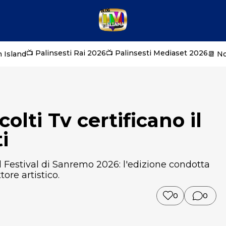
📺 Palinsesti Rai 2026
📺 Palinsesti Mediaset 2026
 Island
📆 N
olti Tv certificano il
i
l Festival di Sanremo 2026: l'edizione condotta
tore artistico.
0
0