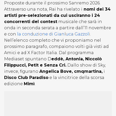
Proposte durante il prossimo Sanremo 2026.
Attraverso una nota, Rai ha rivelato i
nomi dei 34
artisti pre-selezionati da cui usciranno i 24
concorrenti del contest
musicale che sarà in
onda in seconda serata a partire dall’11 novembre
e con
la conduzione di Gianluca Gazzoli
.
Nell’elenco completo che vi proponiamo nel
prossimo paragrafo, compaiono volti già visti ad
Amici e ad X Factor Italia. Dal programma
Mediaset spuntano D
eddè, Antonia, Niccolò
Filippucci, Petit e Senza Cri.
Dallo show di Sky,
invece, figurano
Angelica Bove, cmqmartina,
i
Disco Club Paradiso
e la vincitrice della scorsa
edizione
Mimì
.