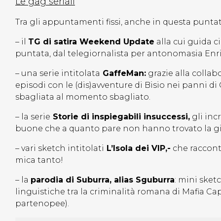
Le gag seriali
Tra gli appuntamenti fissi, anche in questa punta
– il
TG di satira Weekend Update
alla cui guida c
puntata, dal telegiornalista per antonomasia En
– una serie intitolata
GaffeMan:
grazie alla collabo
episodi con le (dis)avventure di Bisio nei panni 
sbagliata al momento sbagliato.
– la serie
Storie di inspiegabili insuccessi,
gli inc
buone che a quanto pare non hanno trovato la giu
– vari sketch intitolati
L’Isola dei VIP,-
che racconta
mica tanto!
– la
parodia di Suburra, alias Sguburra
: mini sket
linguistiche tra la criminalità romana di Mafia Ca
partenopee).