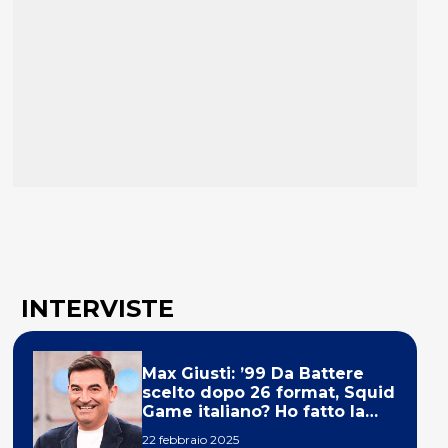
INTERVISTE
Max Giusti: ’99 Da Battere
scelto dopo 26 format, Squid
Game italiano? Ho fatto la
ola!’
22 febbraio 2025