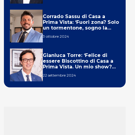
Corrado Sassu di Casa a
Prima Vista: ‘Fuori zona? Solo
un tormentone, sogno la
telecronaca di F1’
3 ottobre 2024
Gianluca Torre: ‘Felice di
essere Biscottino di Casa a
Prima Vista. Un mio show?
Un sogno’
22 settembre 2024