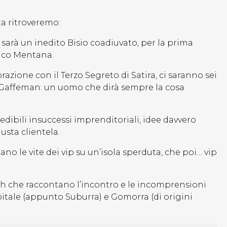
ta ritroveremo:
i sarà un inedito Bisio coadiuvato, per la prima
rico Mentana.
razione con il Terzo Segreto di Satira, ci saranno sei
di Gaffeman: un uomo che dirà sempre la cosa
redibili insuccessi imprenditoriali, idee davvero
sta clientela.
no le vite dei vip su un’isola sperduta, che poi… vip
ch che raccontano l’incontro e le incomprensioni
pitale (appunto Suburra) e Gomorra (di origini