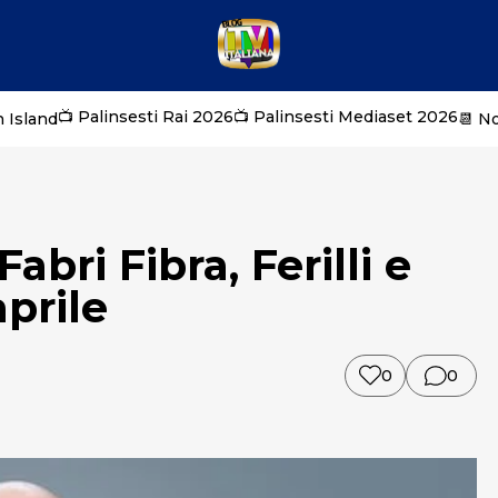
📺 Palinsesti Rai 2026
📺 Palinsesti Mediaset 2026
 Island
📆 N
abri Fibra, Ferilli e
aprile
0
0