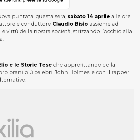
le tue fonti preferite su Google
ova puntata, questa sera,
sabato 14 aprile
alle ore
’attore e conduttore
Claudio Bisio
assieme ad
e virtù della nostra società, strizzando l’occhio alla
a.
Elio e le Storie Tese
che approfittando della
loro brani più celebri: John Holmes, e con il rapper
lternativo.