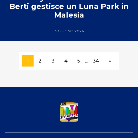
Berti gestisce un Luna Park in
Malesia
3 GIUGNO 2026
1
2
3
4
5
...
34
»