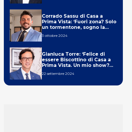
Corrado Sassu di Casa a
Prima Vista: ‘Fuori zona? Solo
un tormentone, sogno la
telecronaca di F1’
3 ottobre 2024
Gianluca Torre: ‘Felice di
essere Biscottino di Casa a
Prima Vista. Un mio show?
Un sogno’
22 settembre 2024