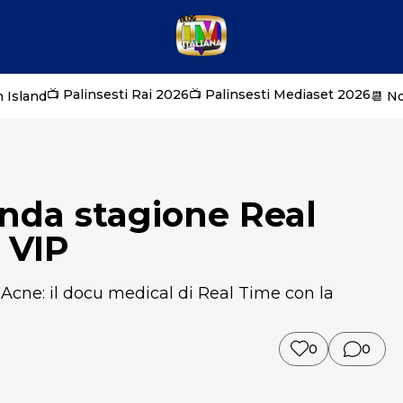
📺 Palinsesti Rai 2026
📺 Palinsesti Mediaset 2026
 Island
📆 N
nda stagione Real
 VIP
 Acne: il docu medical di Real Time con la
0
0