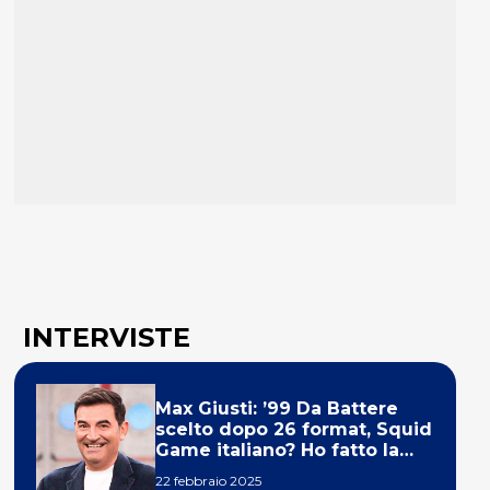
INTERVISTE
Max Giusti: ’99 Da Battere
scelto dopo 26 format, Squid
Game italiano? Ho fatto la
ola!’
22 febbraio 2025