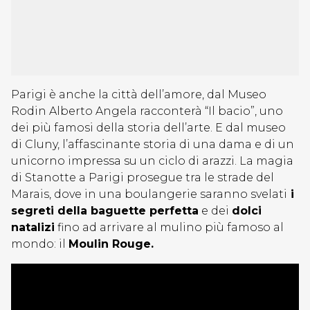
Parigi è anche la città dell’amore, dal Museo
Rodin Alberto Angela racconterà “Il bacio”, uno
dei più famosi della storia dell’arte. E dal museo
di Cluny, l’affascinante storia di una dama e di un
unicorno impressa su un ciclo di arazzi. La magia
di Stanotte a Parigi prosegue tra le strade del
Marais, dove in una boulangerie saranno svelati
i
segreti della baguette perfetta
e dei
dolci
natalizi
fino ad arrivare al mulino più famoso al
mondo: il
Moulin Rouge.