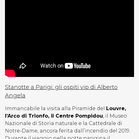
Stanotte a Parigi: gli ospiti vip di Alberto
Angela
Immancabile la visita alla Piramide del
Louvre,
l’Arco di Trionfo, il Centre Pompidou
, il Museo
Nazionale di Storia naturale e la Cattedrale di
Notre-Dame, ancora ferita dall’incendio del 2019.
Durante il viaggio nella notte parigina il