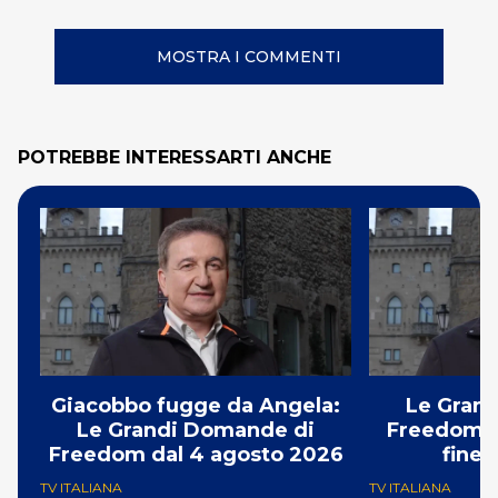
MOSTRA I COMMENTI
POTREBBE INTERESSARTI ANCHE
Giacobbo fugge da Angela:
Le Gran
Le Grandi Domande di
Freedom t
Freedom dal 4 agosto 2026
fine 
TV ITALIANA
TV ITALIANA