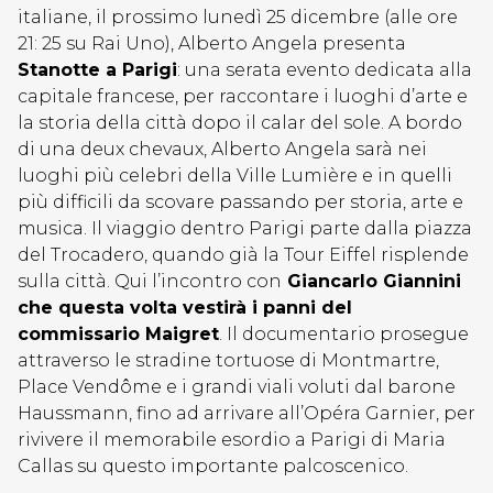
italiane, il prossimo lunedì 25 dicembre (alle ore
21: 25 su Rai Uno), Alberto Angela presenta
Stanotte a Parigi
: una serata evento dedicata alla
capitale francese, per raccontare i luoghi d’arte e
la storia della città dopo il calar del sole. A bordo
di una deux chevaux, Alberto Angela sarà nei
luoghi più celebri della Ville Lumière e in quelli
più difficili da scovare passando per storia, arte e
musica. Il viaggio dentro Parigi parte dalla piazza
del Trocadero, quando già la Tour Eiffel risplende
sulla città. Qui l’incontro con
Giancarlo Giannini
che questa volta vestirà i panni del
commissario Maigret
. Il documentario prosegue
attraverso le stradine tortuose di Montmartre,
Place Vendôme e i grandi viali voluti dal barone
Haussmann, fino ad arrivare all’Opéra Garnier, per
rivivere il memorabile esordio a Parigi di Maria
Callas su questo importante palcoscenico.