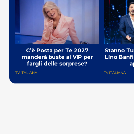
C’è Posta per Te 2027
Stanno Tut
manderà buste ai VIP per
Lino Banfi 
fargli delle sorprese?
a
TV ITALIANA
TV ITALIANA