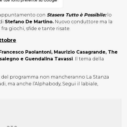
le tue fonti preferite su Google
vo appuntamento con
Stasera Tutto è Possibile:
lo
di
Stefano De Martino.
Nuovo conduttore ma la
a giochi, sfide e tante risate.
ottobre
 Francesco Paolantoni, Maurizio Casagrande, The
Casalegno e Guendalina Tavassi
. Il tema della
ione del programma non mancheranno La Stanza
adi, ma anche l’Alphabody, Segui il labiale,