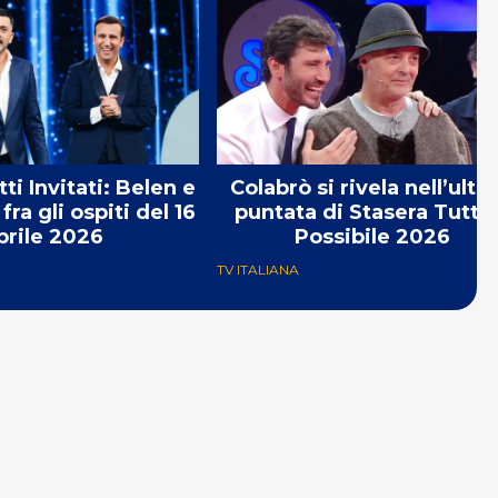
ti Invitati: Belen e
Colabrò si rivela nell’ulti
fra gli ospiti del 16
puntata di Stasera Tutto
prile 2026
Possibile 2026
TV ITALIANA