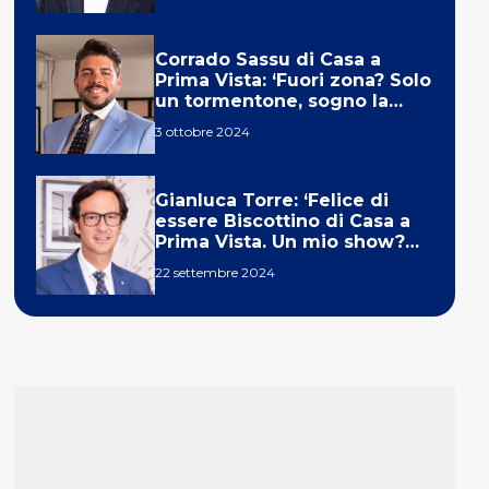
Corrado Sassu di Casa a
Prima Vista: ‘Fuori zona? Solo
un tormentone, sogno la
telecronaca di F1’
3 ottobre 2024
Gianluca Torre: ‘Felice di
essere Biscottino di Casa a
Prima Vista. Un mio show?
Un sogno’
22 settembre 2024