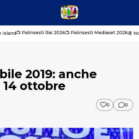
📺 Palinsesti Rai 2026
📺 Palinsesti Mediaset 2026
 Island
📆 N
bile 2019: anche
 14 ottobre
0
0