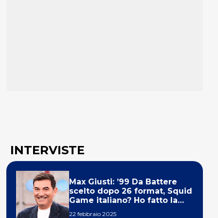
INTERVISTE
Max Giusti: ’99 Da Battere
scelto dopo 26 format, Squid
Game italiano? Ho fatto la
ola!’
22 febbraio 2025