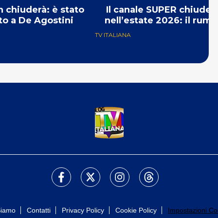
n chiuderà: è stato
Il canale SUPER chiuder
o a De Agostini
nell’estate 2026: il rumo
TV ITALIANA
Siamo
Contatti
Privacy Policy
Cookie Policy
Impostazioni Co