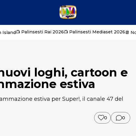
📺 Palinsesti Rai 2026
📺 Palinsesti Mediaset 2026
 Island
📆 N
nuovi loghi, cartoon e
mmazione estiva
mmazione estiva per Super!, il canale 47 del
0
0