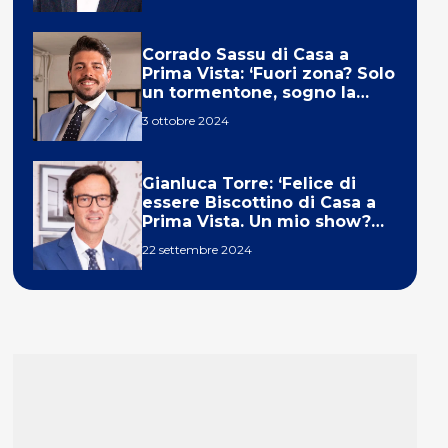
Corrado Sassu di Casa a
Prima Vista: ‘Fuori zona? Solo
un tormentone, sogno la
telecronaca di F1’
3 ottobre 2024
Gianluca Torre: ‘Felice di
essere Biscottino di Casa a
Prima Vista. Un mio show?
Un sogno’
22 settembre 2024