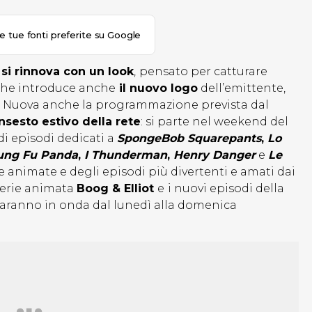
le tue fonti preferite su Google
–
si rinnova con un look
,
pensato per catturare
 che introduce anche
il nuovo logo
dell’emittente,
5. Nuova anche la programmazione prevista dal
nsesto estivo della rete
: si parte nel weekend del
 episodi dedicati a
SpongeBob Squarepants
,
Lo
ung Fu Panda
,
I Thunderman
,
Henry Danger
e
Le
e animate e degli episodi più divertenti e amati dai
 serie animata
Boog & Elliot
e
i nuovi episodi della
saranno in onda dal lunedì alla domenica