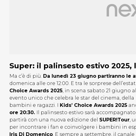
Super: il palinsesto estivo 2025, 
Ma c’è di più.
Da lunedì 23 giugno partiranno le 
domenica alle ore 12:00. E tra le sorprese dell’esta
Choice Awards 2025
, in scena sabato 21 giugno a
evento unico che celebra le star del cinema, della
bambini e ragazzi. I
Kids’ Choice Awards 2025
an
ore 20:30.
Il palinsesto estivo sarà accompagnato d
partirà con una nuova edizione del
SUPER!Tour
, 
per incontrare i fan e coinvolgere i bambini in es
Iris Di Domenico
. E sempre a settembre, il canale