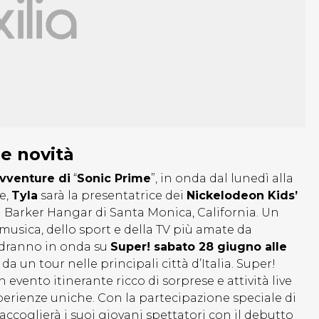
le novità
avventure di
“
Sonic Prime
”, in onda dal lunedì alla
te,
Tyla
sarà la presentatrice dei
Nickelodeon Kids’
l Barker Hangar di Santa Monica, California. Un
 musica, dello sport e della TV più amate da
dranno in onda su
Super! sabato 28 giugno alle
a un tour nelle principali città d’Italia. Super!
un evento itinerante ricco di sorprese e attività live
perienze uniche. Con la partecipazione speciale di
 accoglierà i suoi giovani spettatori con il debutto