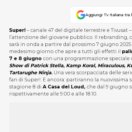
Aggiungi Tv Italiana tra 
Super!
– canale 47 del digitale terrestre e Tivusat 
l’attenzione del giovane pubblico. Il rebranding,
sarà in onda a partire dal prossimo 7 giugno 202
medesimo giorno che apre a tutti gli effetti il
pali
7 e 8 giugno
con una programmazione speciale di
Show di Patrick Stella
,
Kamp Koral
,
Miraculous
,
K
Tartarughe Ninja
.
Una vera scorpacciata delle seri
fan di Super!. E ancora: partiranno la nuovissima
stagione 8 di
A Casa dei Loud,
che dal 9 giugno 
rispettivamente alle 9:00 e alle 18:10.