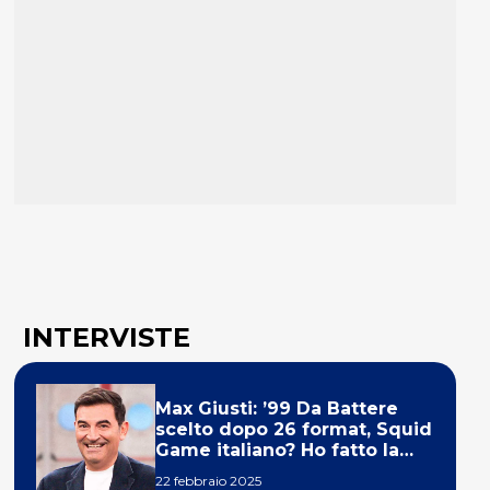
INTERVISTE
Max Giusti: ’99 Da Battere
scelto dopo 26 format, Squid
Game italiano? Ho fatto la
ola!’
22 febbraio 2025