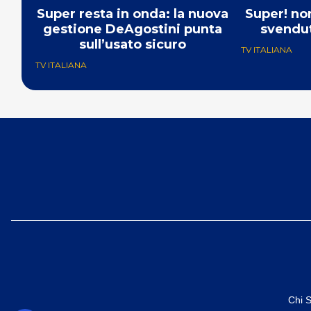
Super resta in onda: la nuova
Super! no
gestione DeAgostini punta
svendut
sull’usato sicuro
TV ITALIANA
TV ITALIANA
Chi 