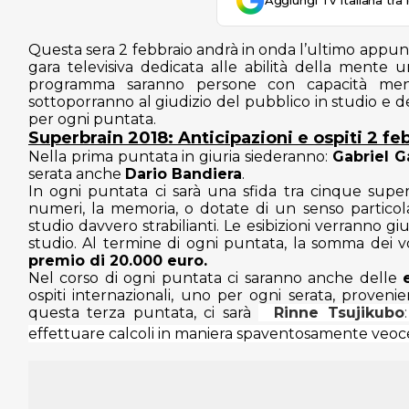
Aggiungi Tv Italiana tra 
Questa sera 2 febbraio andrà in onda l’ultimo appu
gara televisiva dedicata alle abilità della mente
programma saranno persone con capacità mental
sottoporranno al giudizio del pubblico in studio e d
per ogni puntata.
Superbrain 2018: Anticipazioni e ospiti 2 fe
Nella prima puntata in giuria siederanno:
Gabriel G
serata anche
Dario Bandiera
.
In ogni puntata ci sarà una sfida tra cinque superm
numeri, la memoria, o dotate di un senso particol
studio davvero strabilianti. Le esibizioni verranno gi
studio. Al termine di ogni puntata, la somma dei 
premio di 20.000 euro.
Nel corso di ogni puntata ci saranno anche delle
ospiti internazionali, uno per ogni serata, proven
questa terza puntata,
ci sarà
Rinne Tsujikubo
effettuare calcoli in maniera spaventosamente veoce,