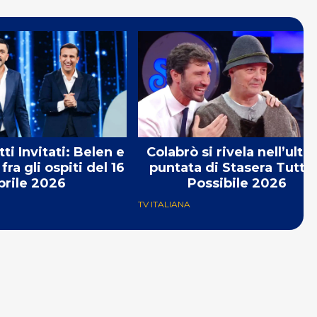
ti Invitati: Belen e
Colabrò si rivela nell’ulti
fra gli ospiti del 16
puntata di Stasera Tutto
prile 2026
Possibile 2026
TV ITALIANA