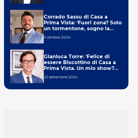
Corrado Sassu di Casa a
Prima Vista: ‘Fuori zona? Solo
un tormentone, sogno la
telecronaca di F1’
3 ottobre 2024
Gianluca Torre: ‘Felice di
essere Biscottino di Casa a
Prima Vista. Un mio show?
Un sogno’
22 settembre 2024