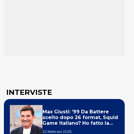
INTERVISTE
Max Giusti: ’99 Da Battere
scelto dopo 26 format, Squid
Game italiano? Ho fatto la
ola!’
22 febbraio 2025