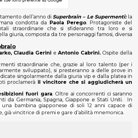
le tue fonti preferite su Google
ntamento dell’anno di
Superbrain – Le Supermenti:
la
 umana condotta da
Paola Perego
. Protagoniste del
i straordinarie che si sfideranno tra loro e si
ella giuria, composta da tre personaggi famosi, diversa
bbraio
arko, Claudia Gerini
e
Antonio Cabrini.
Ospite della
enti straordinarie che, grazie al loro talento (per i
armente sviluppato), si presteranno a delle prove in
udicate singolarmente dalla giuria vip e dalla platea in
voti proclamerà
il vincitore che si aggiudicherà un
esibizioni fuori gara
. Oltre ai concorrenti ci saranno
ienti da Germania, Spagna, Giappone e Stati Uniti. In
:
una bambina giapponese di soli 12 anni capace di
 già vincitrice di premi e gare d’abilità mnemonica.