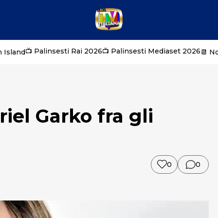
📺 Palinsesti Rai 2026
📺 Palinsesti Mediaset 2026
 Island
📆 N
iel Garko fra gli
0
0