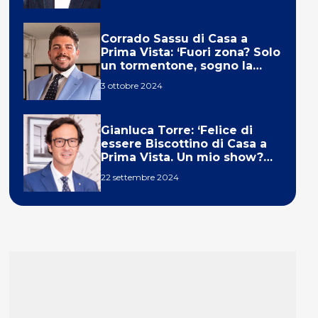
Corrado Sassu di Casa a
Prima Vista: ‘Fuori zona? Solo
un tormentone, sogno la
telecronaca di F1’
3 ottobre 2024
Gianluca Torre: ‘Felice di
essere Biscottino di Casa a
Prima Vista. Un mio show?
Un sogno’
22 settembre 2024