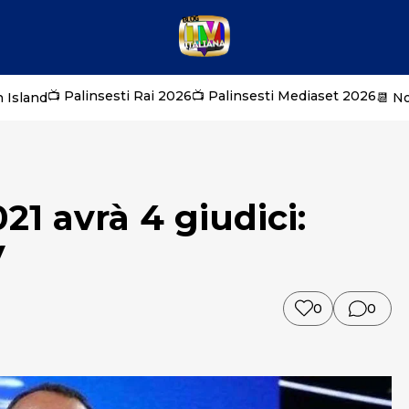
📺 Palinsesti Rai 2026
📺 Palinsesti Mediaset 2026
 Island
📆 N
1 avrà 4 giudici:
y
0
0