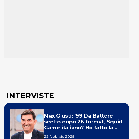
INTERVISTE
Max Giusti: ’99 Da Battere
scelto dopo 26 format, Squid
Game italiano? Ho fatto la
ola!’
22 febbraio 2025