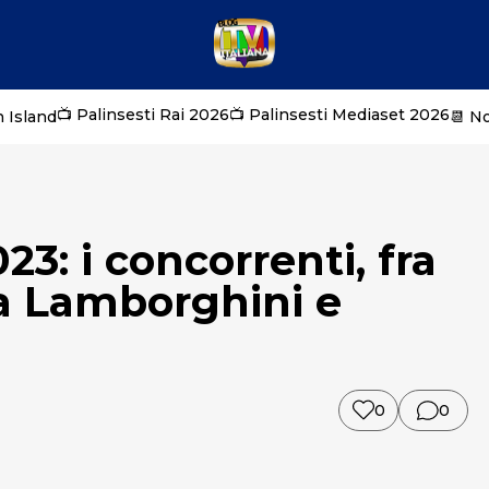
📺 Palinsesti Rai 2026
📺 Palinsesti Mediaset 2026
 Island
📆 N
3: i concorrenti, fra
ra Lamborghini e
0
0