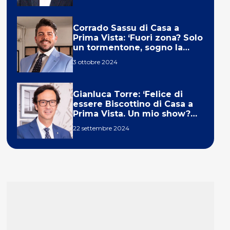
Corrado Sassu di Casa a
Prima Vista: ‘Fuori zona? Solo
un tormentone, sogno la
telecronaca di F1’
3 ottobre 2024
Gianluca Torre: ‘Felice di
essere Biscottino di Casa a
Prima Vista. Un mio show?
Un sogno’
22 settembre 2024