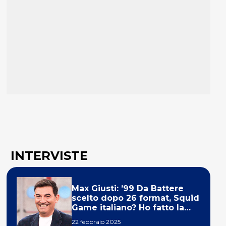
INTERVISTE
Max Giusti: ’99 Da Battere
scelto dopo 26 format, Squid
Game italiano? Ho fatto la
ola!’
22 febbraio 2025