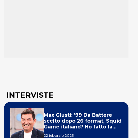
INTERVISTE
Max Giusti: ’99 Da Battere
scelto dopo 26 format, Squid
Game italiano? Ho fatto la
ola!’
22 febbraio 2025