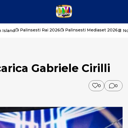
📺 Palinsesti Rai 2026
📺 Palinsesti Mediaset 2026
 Island
📆 N
rica Gabriele Cirilli
0
0