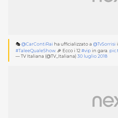
🎭
@CarContiRai
ha ufficializzato a
@TvSorrisi
i
#TaleeQualeShow
. 🎉 Ecco i 12
#vip
in gara.
pic
— TV Italiana (@TV_Italiana)
30 luglio 2018