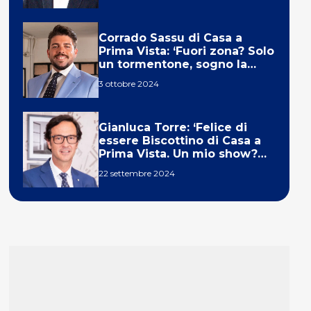
Corrado Sassu di Casa a
Prima Vista: ‘Fuori zona? Solo
un tormentone, sogno la
telecronaca di F1’
3 ottobre 2024
Gianluca Torre: ‘Felice di
essere Biscottino di Casa a
Prima Vista. Un mio show?
Un sogno’
22 settembre 2024