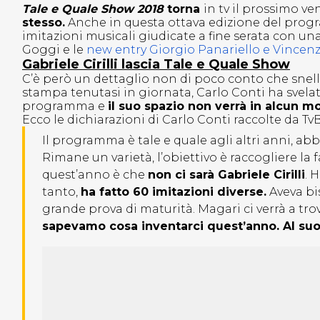
Tale e Quale Show 2018
torna
in tv il prossimo v
stesso.
Anche in questa ottava edizione del progr
imitazioni musicali giudicate a fine serata con una 
Goggi e le
new entry Giorgio Panariello e Vince
Gabriele Cirilli lascia Tale e Quale Show
C’è però un dettaglio non di poco conto che snelli
stampa tenutasi in giornata, Carlo Conti ha svela
programma e
il suo spazio non verrà in alcun m
Ecco le dichiarazioni di Carlo Conti raccolte da TvB
Il programma è tale e quale agli altri anni, ab
Rimane un varietà, l’obiettivo è raccogliere la f
quest’anno è che
non ci sarà Gabriele Cirilli
. 
tanto,
ha fatto 60 imitazioni diverse.
Aveva bis
grande prova di maturità. Magari ci verrà a tro
sapevamo cosa inventarci quest’anno. Al suo