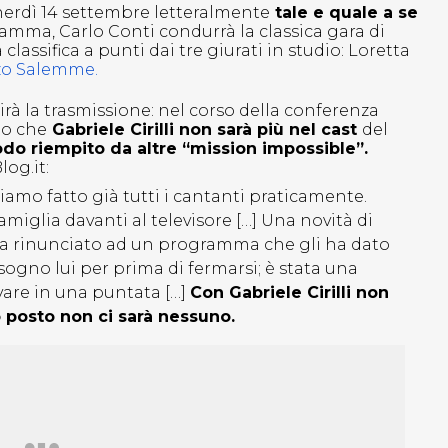
enerdì 14 settembre letteralmente
tale e quale a se
amma, Carlo Conti condurrà la classica gara di
classifica a punti dai tre giurati in studio: Loretta
nzo Salemme.
rà la trasmissione: nel corso della conferenza
to che
Gabriele Cirilli non sarà più nel cast
del
odo riempito da altre “mission impossible”.
log.it:
biamo fatto già tutti i cantanti praticamente.
amiglia davanti al televisore […] Una novità di
Ha rinunciato ad un programma che gli ha dato
ogno lui per prima di fermarsi; è stata una
vare in una puntata […]
Con Gabriele Cirilli non
 posto non ci sarà nessuno.