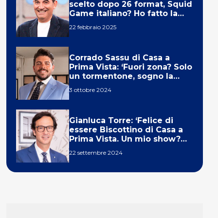
scelto dopo 26 format, Squid
Game italiano? Ho fatto la
ola!’
22 febbraio 2025
Corrado Sassu di Casa a
Prima Vista: ‘Fuori zona? Solo
un tormentone, sogno la
telecronaca di F1’
3 ottobre 2024
Gianluca Torre: ‘Felice di
essere Biscottino di Casa a
Prima Vista. Un mio show?
Un sogno’
22 settembre 2024