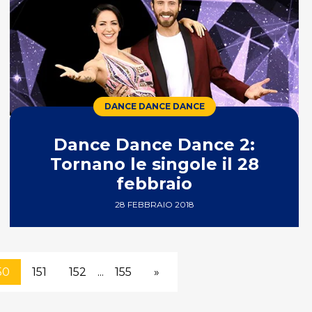
DANCE DANCE DANCE
Dance Dance Dance 2:
Tornano le singole il 28
febbraio
28 FEBBRAIO 2018
50
151
152
...
155
»