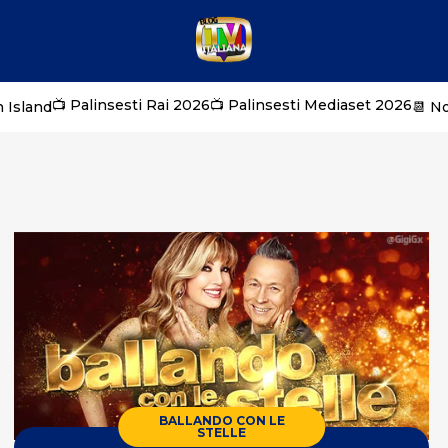
📺 Palinsesti Rai 2026
📺 Palinsesti Mediaset 2026
 Island
📆 N
BALLANDO CON LE
STELLE