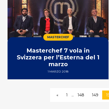
MASTERCHEF
Masterchef 7 vola in
Svizzera per l’Esterna del 1
marzo
1 MARZO 2018
«
1
...
148
149
1