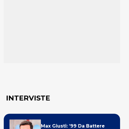
INTERVISTE
Max Giusti: ’99 Da Battere