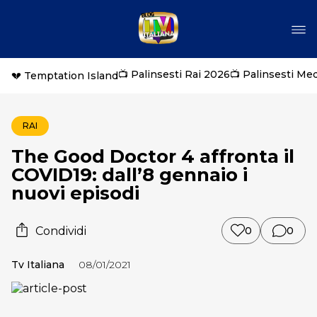
📺 Palinsesti Rai 2026
📺 Palinsesti Me
💔 Temptation Island
RAI
The Good Doctor 4 affronta il
COVID19: dall’8 gennaio i
nuovi episodi
Condividi
0
0
Tv Italiana
08/01/2021