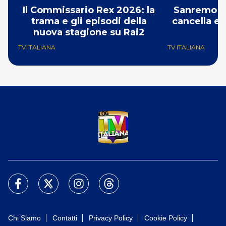
Il Commissario Rex 2026: la
Sanremo 2
trama e gli episodi della
cancella e 
nuova stagione su Rai2
G
TV ITALIANA
TV ITALIANA
Chi Siamo
Contatti
Privacy Policy
Cookie Policy