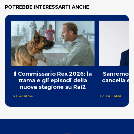
POTREBBE INTERESSARTI ANCHE
Il Commissario Rex 2026: la
Sanremo 2
trama e gli episodi della
cancella e 
nuova stagione su Rai2
G
TV ITALIANA
TV ITALIANA