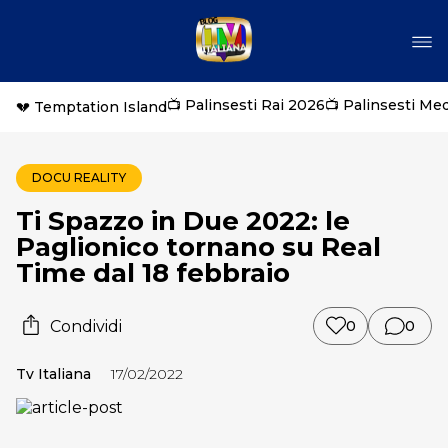
📺 Palinsesti Rai 2026
📺 Palinsesti Me
💔 Temptation Island
DOCU REALITY
Ti Spazzo in Due 2022: le
Paglionico tornano su Real
Time dal 18 febbraio
Condividi
0
0
Tv Italiana
17/02/2022