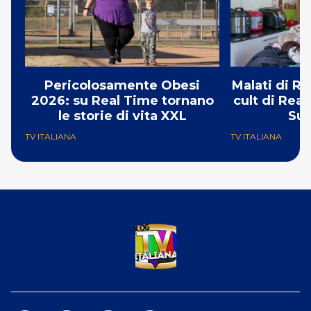
Pericolosamente Obesi
Malati di Ri
2026: su Real Time tornano
cult di Real
le storie di vita XXL
Su
TV ITALIANA
TV ITALIANA