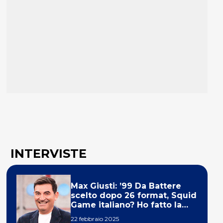
INTERVISTE
Max Giusti: ’99 Da Battere
scelto dopo 26 format, Squid
Game italiano? Ho fatto la
ola!’
22 febbraio 2025