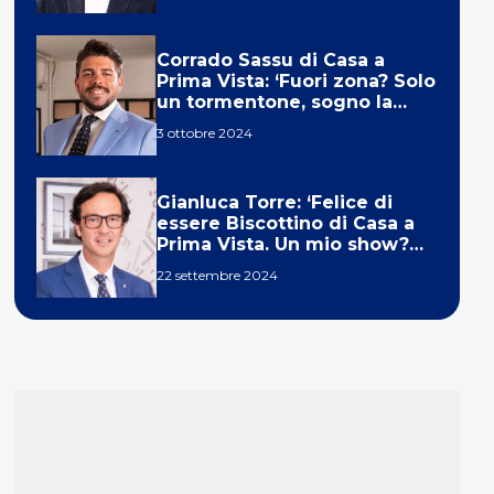
Corrado Sassu di Casa a
Prima Vista: ‘Fuori zona? Solo
un tormentone, sogno la
telecronaca di F1’
3 ottobre 2024
Gianluca Torre: ‘Felice di
essere Biscottino di Casa a
Prima Vista. Un mio show?
Un sogno’
22 settembre 2024