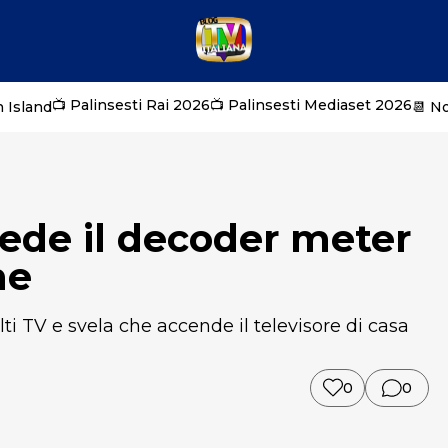
📺 Palinsesti Rai 2026
📺 Palinsesti Mediaset 2026
 Island
📆 N
ede il decoder meter
ne
ti TV e svela che accende il televisore di casa
0
0