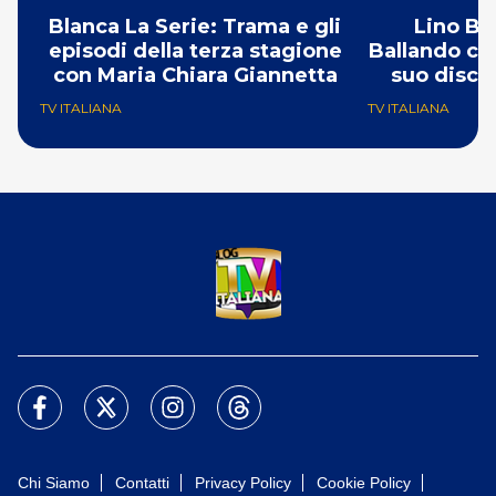
Blanca La Serie: Trama e gli
Lino Ban
episodi della terza stagione
Ballando con
con Maria Chiara Giannetta
suo discor
TV ITALIANA
TV ITALIANA
Chi Siamo
Contatti
Privacy Policy
Cookie Policy