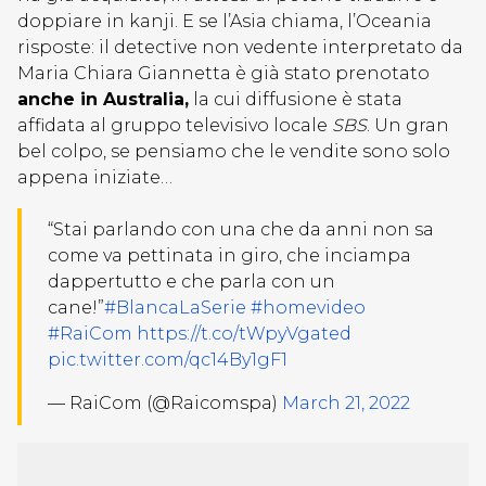
doppiare in kanji. E se l’Asia chiama, l’Oceania
risposte: il detective non vedente interpretato da
Maria Chiara Giannetta è già stato prenotato
anche in Australia,
la cui diffusione è stata
affidata al gruppo televisivo locale
SBS
. Un gran
bel colpo, se pensiamo che le vendite sono solo
appena iniziate…
“Stai parlando con una che da anni non sa
come va pettinata in giro, che inciampa
dappertutto e che parla con un
cane!”
#BlancaLaSerie
#homevideo
#RaiCom
https://t.co/tWpyVgated
pic.twitter.com/qc14By1gF1
— RaiCom (@Raicomspa)
March 21, 2022