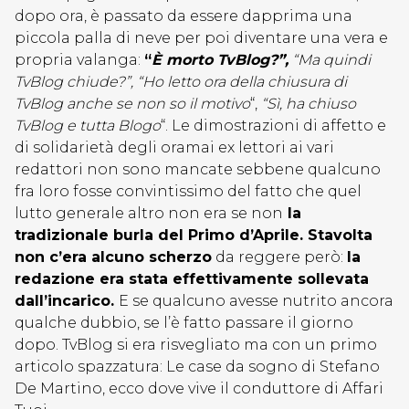
dopo ora, è passato da essere dapprima una
piccola palla di neve per poi diventare una vera e
propria valanga:
“
È morto TvBlog?”,
“Ma quindi
TvBlog chiude?”, “
Ho letto ora della chiusura di
TvBlog
anche se non so il motivo
“,
“Sì, h
a chiuso
TvB
log
e tutta Blogo
“. Le dimostrazioni di affetto e
di solidarietà degli oramai ex lettori ai vari
redattori non sono mancate sebbene qualcuno
fra loro fosse convintissimo del fatto che quel
lutto generale altro non era se non
la
tradizionale burla del Primo d’Aprile. Stavolta
non c’era alcuno scherzo
da reggere però:
la
redazione era stata effettivamente sollevata
dall’incarico.
E se qualcuno avesse nutrito ancora
qualche dubbio, se l’è fatto passare il giorno
dopo. TvBlog si era risvegliato ma con un primo
articolo spazzatura: Le case da sogno di Stefano
De Martino, ecco dove vive il conduttore di Affari