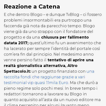
Reazione a Catena
E che dentro Blogo – e dunque TvBlog – ci fossero
problemi insormontabili era purtroppo una
faccenda già nota da parecchio tempo. Blogo
viene già da uno strappo con il fondatore del
progetto e da una
chiusura per fallimento
datata 2017;
quest’ultimo fu un avvenimento che
ha lacerato per sempre l’identità del portale così
com’era fin dal principio. Nel medesimo anno
venne persino fatto il
tentativo di aprire una
realtà giornalistica alternativa, Altro
Spettacolo.it:
un progetto finanziato con
una
raccolta fondi che raggiunse grazie a vari
testimonial vip quasi 11mila Euro
. Ma che durò a
pieno regime solo pochi mesi. In breve tempo i
redattori tornarono a lavorare su Blogo in
quanto acquisito all’asta da un nuovo editore ma
il clima percepito per alcuni (quanto meno