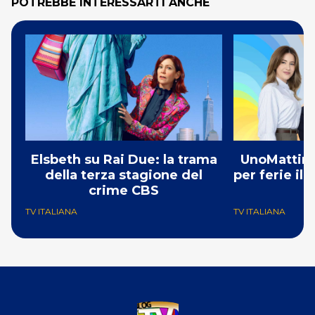
POTREBBE INTERESSARTI ANCHE
Elsbeth su Rai Due: la trama
UnoMattina
della terza stagione del
per ferie il
crime CBS
TV ITALIANA
TV ITALIANA