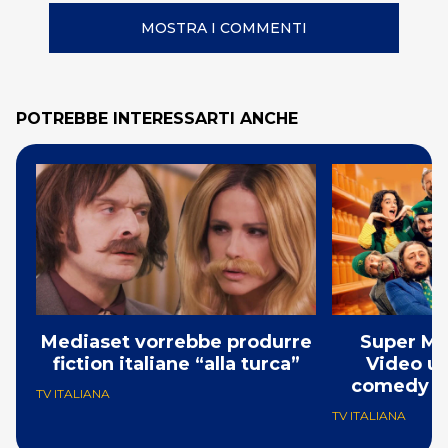
MOSTRA I COMMENTI
POTREBBE INTERESSARTI ANCHE
Mediaset vorrebbe produrre
Super Ma
fiction italiane “alla turca”
Video un
comedy co
TV ITALIANA
TV ITALIANA