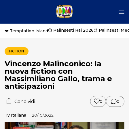
📺 Palinsesti Rai 2026
📺 Palinsesti Me
💔 Temptation Island
FICTION
Vincenzo Malinconico: la
nuova fiction con
Massimiliano Gallo, trama e
anticipazioni
Condividi
0
0
Tv Italiana
20/10/2022