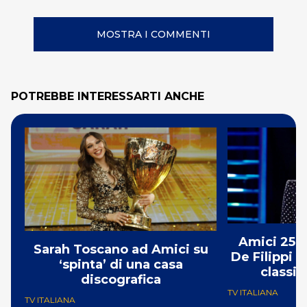
MOSTRA I COMMENTI
POTREBBE INTERESSARTI ANCHE
Amici 25: 
Sarah Toscano ad Amici su
De Filippi è
‘spinta’ di una casa
classif
discografica
TV ITALIANA
TV ITALIANA