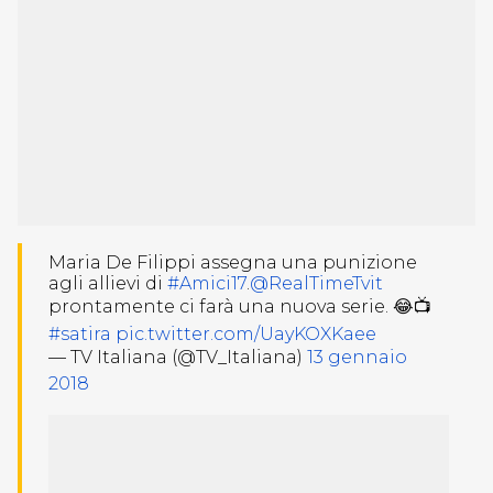
Maria De Filippi assegna una punizione
agli allievi di
#Amici17
.
@RealTimeTvit
prontamente ci farà una nuova serie. 😂📺
#satira
pic.twitter.com/UayKOXKaee
— TV Italiana (@TV_Italiana)
13 gennaio
2018