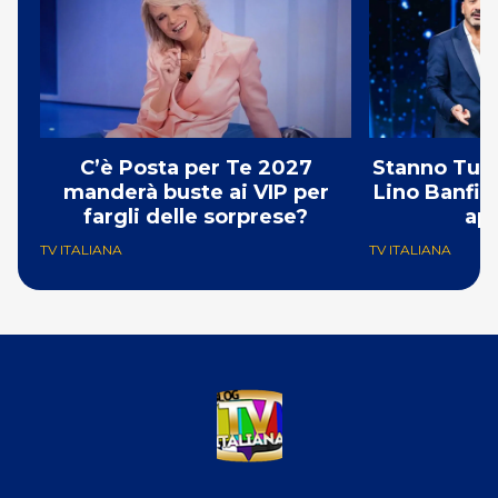
C’è Posta per Te 2027
Stanno Tutti
manderà buste ai VIP per
Lino Banfi fr
fargli delle sorprese?
apr
TV ITALIANA
TV ITALIANA