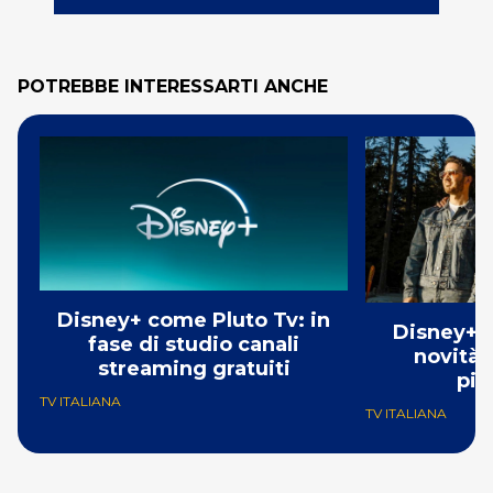
POTREBBE INTERESSARTI ANCHE
Disney+ come Pluto Tv: in
Disney+ a
fase di studio canali
novità i
streaming gratuiti
pia
TV ITALIANA
TV ITALIANA