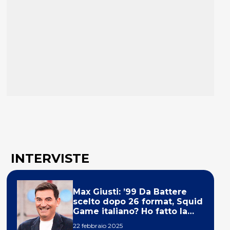
INTERVISTE
Max Giusti: ’99 Da Battere
scelto dopo 26 format, Squid
Game italiano? Ho fatto la
ola!’
22 febbraio 2025