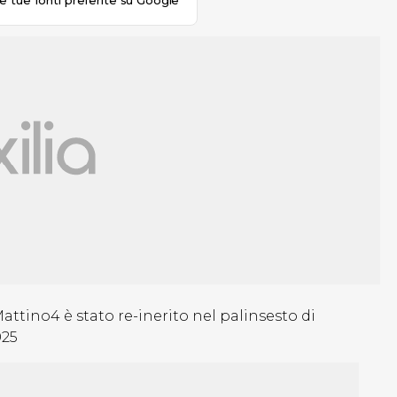
le tue fonti preferite su Google
attino4 è stato re-inerito nel palinsesto di
025