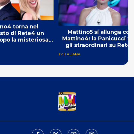
no4 torna nel
Mattino5 si allunga con
sto di Rete4 un
Mattino4: la Panicucci fa
opo la misteriosa
gli straordinari su Rete
ppressione
dall’11 marzo
TV ITALIANA