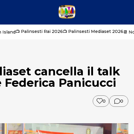
📺 Palinsesti Rai 2026
📺 Palinsesti Mediaset 2026
 Island
📆 N
aset cancella il talk
e Federica Panicucci
0
0