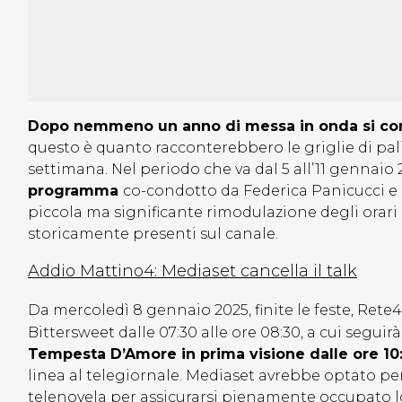
Dopo nemmeno un anno di messa in onda si co
questo è quanto racconterebbero le griglie di pal
settimana. Nel periodo che va dal 5 all’11 gennaio 
programma
co-condotto da Federica Panicucci e
piccola ma significante rimodulazione degli orari
storicamente presenti sul canale.
Addio Mattino4: Mediaset cancella il talk
Da mercoledì 8 gennaio 2025, finite le feste, Rete
Bittersweet dalle 07:30 alle ore 08:30, a cui seguirà
Tempesta D’Amore in prima visione dalle ore 10:4
linea al telegiornale. Mediaset avrebbe optato p
telenovela per assicurarsi pienamente occupato lo s