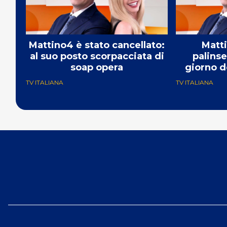
Mattino4 è stato cancellato:
Matti
al suo posto scorpacciata di
palinse
soap opera
giorno d
so
TV ITALIANA
TV ITALIANA