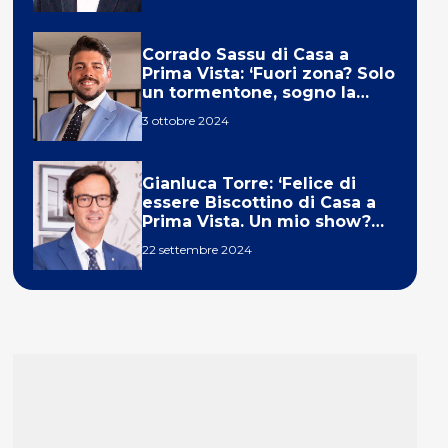
Corrado Sassu di Casa a
Prima Vista: ‘Fuori zona? Solo
un tormentone, sogno la
telecronaca di F1’
3 ottobre 2024
Gianluca Torre: ‘Felice di
essere Biscottino di Casa a
Prima Vista. Un mio show?
Un sogno’
22 settembre 2024