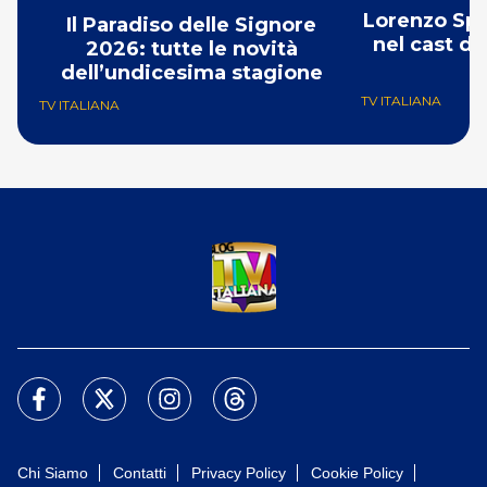
Lorenzo Spo
Il Paradiso delle Signore
nel cast de
2026: tutte le novità
S
dell’undicesima stagione
TV ITALIANA
TV ITALIANA
Chi Siamo
Contatti
Privacy Policy
Cookie Policy