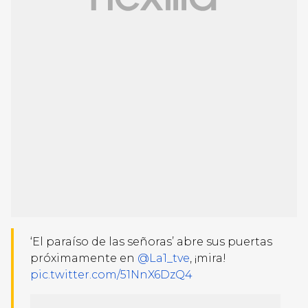
‘El paraíso de las señoras’ abre sus puertas
próximamente en
@La1_tve
, ¡mira!
pic.twitter.com/51NnX6DzQ4