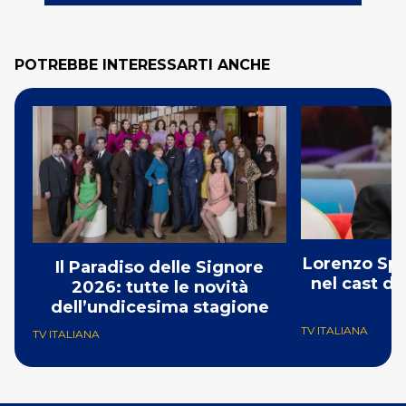
POTREBBE INTERESSARTI ANCHE
Lorenzo Spo
Il Paradiso delle Signore
nel cast de
2026: tutte le novità
S
dell’undicesima stagione
TV ITALIANA
TV ITALIANA