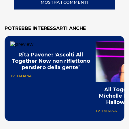
MOSTRA I COMMENTI
POTREBBE INTERESSARTI ANCHE
Rita Pavone: ‘Ascolti All
Together Now non riflettono
pensiero della gente’
TV ITALIANA
All Toge
Michelle H
Hallowe
TV ITALIANA