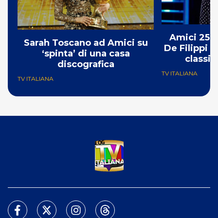
Amici 25: 
Sarah Toscano ad Amici su
De Filippi è
‘spinta’ di una casa
classif
discografica
TV ITALIANA
TV ITALIANA