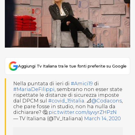
Aggiungi Tv Italiana tra le tue fonti preferite su Google
Nella puntata di ieri di
#Amici19
di
#MariaDeFilippi
, sembrano non esser state
rispettate le distanze di sicurezza imposte
dal DPCM sul
#covid_19italia
. 📐
@Codacons
,
che pare fosse in studio, non ha nulla da
dichiarare? 🤔
pic.twitter.com/syvyrZHPzN
— TV Italiana (@TV_Italiana)
March 14, 2020