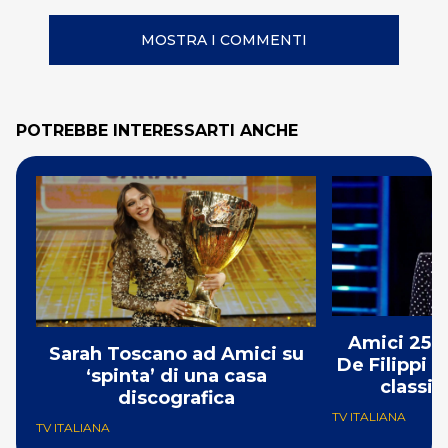
MOSTRA I COMMENTI
POTREBBE INTERESSARTI ANCHE
Amici 25: 
Sarah Toscano ad Amici su
De Filippi è
‘spinta’ di una casa
classif
discografica
TV ITALIANA
TV ITALIANA