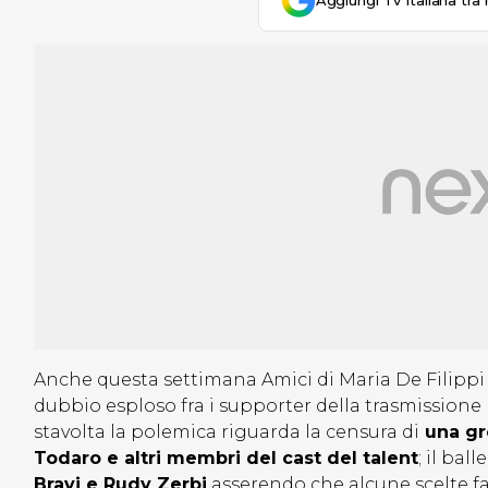
Aggiungi Tv Italiana tra 
Anche questa settimana Amici di Maria De Filippi 
dubbio esploso fra i supporter della trasmissione
stavolta la polemica riguarda la censura di
una gro
Todaro e altri membri del cast del talent
; il bal
Bravi e Rudy Zerbi
asserendo che alcune scelte fa