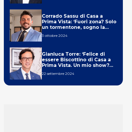
Corrado Sassu di Casa a
Prima Vista: ‘Fuori zona? Solo
un tormentone, sogno la
telecronaca di F1’
3 ottobre 2024
Gianluca Torre: ‘Felice di
essere Biscottino di Casa a
Prima Vista. Un mio show?
Un sogno’
22 settembre 2024