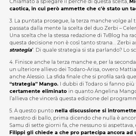
Chiamato a spiegare il perché di questa scelta,
Mi
caotica, in cui però ammette che c’è stato un t
3. La puntata prosegue, la terza manche volge a
passata dalla mente la scelta del duo Zerbi – Cel
Una scelta che la stessa redazione di TvBlog ha 
questa decisione non è così tanto strana… Zerbi 
strategia
“. Di quale strategia si sta parlando? Lo 
4. Finisce anche la terza manche e, per la seconda v
un ulteriore allievo dei Todaro-Arisa, ovvero Matt
anche Alessio. La sfida finale che si profila sarà que
“strategia” Mango.
I dubbi di Todaro si fanno più
certamente eliminato
in quanto Angelina Mango 
l’allieva che vincerà questa edizione del program
5. A questo punto
nella discussione si intromette
maestro di ballo, prima dicendo che nulla è ancor
Samu di sette giorni fa, che nessuno si aspettava,
Filippi gli chiede a che pro partecipa ancora ad 