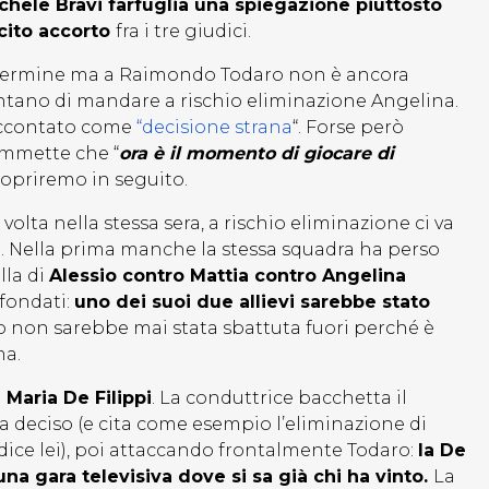
chele Bravi farfuglia una spiegazione piuttosto
acito accorto
fra i tre giudici.
l termine ma a Raimondo Todaro non è ancora
entano di mandare a rischio eliminazione Angelina.
raccontato come
“decisione strana
“. Forse però
ammette che “
ora è il momento di giocare di
scopriremo in seguito.
olta nella stessa sera, a rischio eliminazione ci va
ia. Nella prima manche la stessa squadra ha perso
lla di
Alessio contro Mattia contro Angelina
 fondati:
uno dei suoi due allievi sarebbe stato
non sarebbe mai stata sbattuta fuori perché è
ma.
 Maria De Filippi
. La conduttrice bacchetta il
a deciso (e cita come esempio l’eliminazione di
 dice lei), poi attaccando frontalmente Todaro:
la De
una gara televisiva dove si sa già chi ha vinto.
La