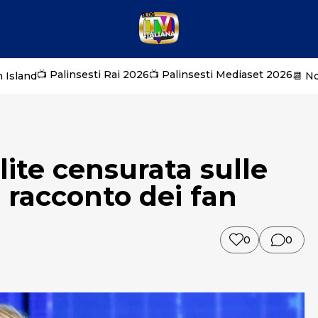
📺 Palinsesti Rai 2026
📺 Palinsesti Mediaset 2026
 Island
📆 N
lite censurata sulle
il racconto dei fan
0
0