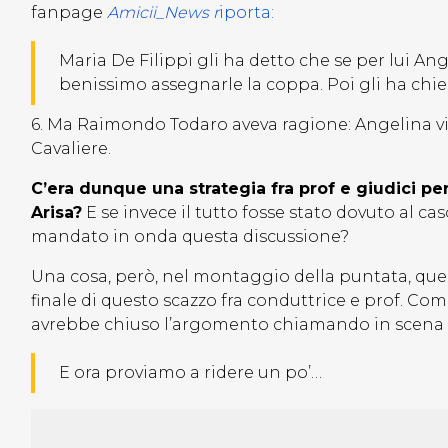
fanpage
Amicii_News r
iporta:
Maria De Filippi gli ha detto che se per lui A
benissimo assegnarle la coppa. Poi gli ha chies
6. Ma Raimondo Todaro aveva ragione: Angelina vien
Cavaliere.
C’era dunque una strategia fra prof e giudici per 
Arisa?
E se invece il tutto fosse stato dovuto al c
mandato in onda questa discussione?
Una cosa, però, nel montaggio della puntata, quelli
finale di questo scazzo fra conduttrice e prof. Co
avrebbe chiuso l’argomento chiamando in scena A
E ora proviamo a ridere un po’…