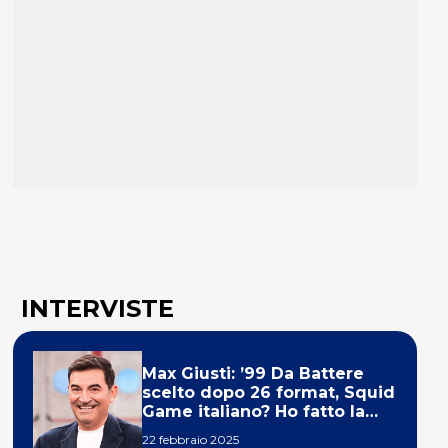
INTERVISTE
Max Giusti: ’99 Da Battere
scelto dopo 26 format, Squid
Game italiano? Ho fatto la
ola!’
22 febbraio 2025