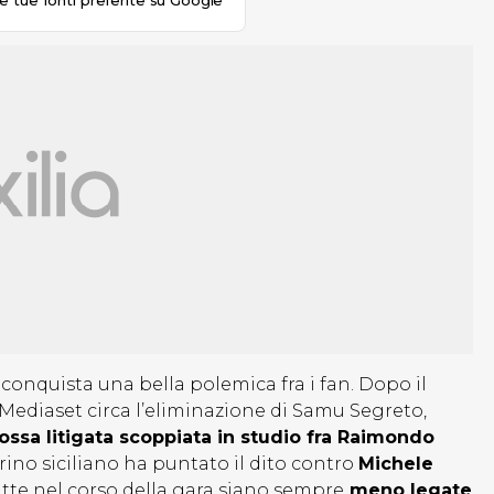
le tue fonti preferite su Google
conquista una bella polemica fra i fan. Dopo il
 Mediaset circa l’eliminazione di Samu Segreto,
ssa litigata scoppiata in studio fra Raimondo
lerino siciliano ha puntato il dito contro
Michele
tte nel corso della gara siano sempre
meno legate